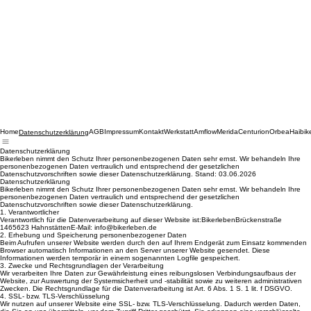
Home
AGB
Impressum
Kontakt
Werkstatt
Amflow
Merida
Centurion
Orbea
Haibik
Datenschutzerklärung
Datenschutzerklärung
Bikerleben nimmt den Schutz Ihrer personenbezogenen Daten sehr ernst. Wir behandeln Ihre
personenbezogenen Daten vertraulich und entsprechend der gesetzlichen
Datenschutzvorschriften sowie dieser Datenschutzerklärung. Stand: 03.06.2026
Datenschutzerklärung
Bikerleben nimmt den Schutz Ihrer personenbezogenen Daten sehr ernst. Wir behandeln Ihre
personenbezogenen Daten vertraulich und entsprechend der gesetzlichen
Datenschutzvorschriften sowie dieser Datenschutzerklärung.
1. Verantwortlicher
Verantwortlich für die Datenverarbeitung auf dieser Website ist:BikerlebenBrückenstraße
1465623 HahnstättenE-Mail: info@bikerleben.de
2. Erhebung und Speicherung personenbezogener Daten
Beim Aufrufen unserer Website werden durch den auf Ihrem Endgerät zum Einsatz kommenden
Browser automatisch Informationen an den Server unserer Website gesendet. Diese
Informationen werden temporär in einem sogenannten Logfile gespeichert.
3. Zwecke und Rechtsgrundlagen der Verarbeitung
Wir verarbeiten Ihre Daten zur Gewährleistung eines reibungslosen Verbindungsaufbaus der
Website, zur Auswertung der Systemsicherheit und -stabilität sowie zu weiteren administrativen