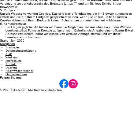
Zwecken. Die Rechtsgrundlage für die Datenverarbeitung ist Art. 6 Abs. 1 S. 1 lit. f DSGVO.
4. SSL- bzw. TLS-Verschlüsselung
Wir nutzen auf unserer Website eine SSL- bzw. TLS-Verschlüsselung. Dadurch werden Daten,
die Sie an uns übermitteln, vor dem Zugriff Dritter geschützt. Sie erkennen eine verschlüsselte
Verbindung an der Adresszeile des Browsers („https://“) und am Schloss-Symbol in der
Browserzeile.
5. Cookies
Unsere Website verwendet Cookies. Das sind kleine Textdateien, die Ihr Browser automatisch
erstellt und die auf Ihrem Endgerät gespeichert werden, wenn Sie unsere Seite besuchen.
Cookies richten auf Ihrem Endgerät keinen Schaden an und enthalten keine Malware.
6. Kontaktformular
Bei Fragen jeglicher Art bieten wir Ihnen die Möglichkeit, mit uns über ein auf der Website
bereitgestelltes Formular Kontakt aufzunehmen. Dabei ist die Angabe einer gültigen E-Mail-
Adresse erforderlich, damit wir wissen, von wem die Anfrage stammt und um diese
beantworten zu können.
Stand: Juni 2026
Navigation
Startseite
Datenschutzerklärung
AGB
Werkstatt
Impressum
Kontakt
Leasing
Reichweitenrechner
Größenrechner
Folgen Sie uns
© 2026 Bikerleben. Alle Rechte vorbehalten.