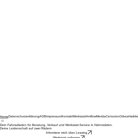
Datenschutzerklärung
AGB
Impressum
Kontakt
Werkstatt
Amflow
Merida
Centurion
Orbea
Haibik
Home