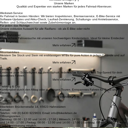
Dein Fahrradladen für Beratung, Verkauf und Werkstatt-Service in Hahnstätten.
Deine Leidenschaft auf zwei Rädern
Informiere mich über Leasing
Werkstatt anfragen
Unsere Marken
Qualität und Expertise von starken Marken für jedes Fahrrad-Abenteuer.
MERIDA • ORBEA • HAIBIKE • CENTURION • AMFLOW • NORCO • TRANSITION • WINORA • M
Werkstatt-Service
Ihr Fahrrad in besten Händen: Wir bieten Inspektionen, Bremsenservice, E-Bike-Service mit
Software-Updates und Akku-Check, Laufrad-Zentrierung, Schaltungs- und Antriebsservice,
Reifen- und Schlauchwechsel sowie Zubehörmontage an.
Für jeden das Richtige
Unsere exklusive Auswahl für alle Radfans - ob als E-Bike oder nicht
1
Kinderfahrräder
Erste sichere Fahrversuche mit unseren hochwertigen Kinderrädern. Ideal für kleine Entdecker
und Beginner.
Mehr erfahren
2
Mountainbikes
Meistern Sie Stock und Stein mit erstklassigen MTBs für pure Action in jedem Gelände und auf
Trails.
Mehr erfahren
3
Rennrad
Entdecke pure Schnelligkeit auf dem Asphalt: federleichte Bauweise und Top-Speed für dein
sportliches Fahren.
Mehr erfahren
4
Trekking & City
Komfortabel durch den Alltag oder auf langen Touren. Entspanntes Fahren für Stadt und
Freizeit.
Mehr erfahren
Kontakt & Anfahrt
Standort
Bikerleben Brückenstraße 14, 65623 Hahnstätten
Kontakt
Telefon: +49 (0) 6430 9229631 Email: info@bikerleben.de