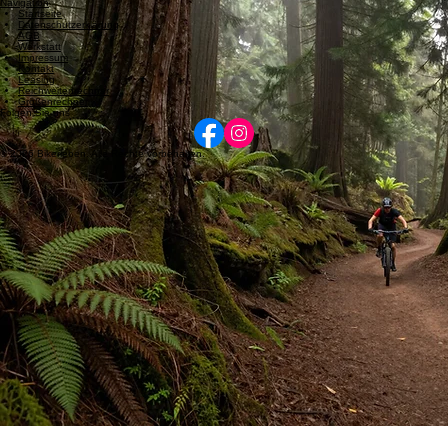
Öffnungszeiten
Dienstag: 08:00 - 12:00 und 14:00 - 17:00 | Mittwoch: 14:00 - 17:00 | Donnerstag: 08:00 - 12:00
und 14:00 - 17:00 | Freitag: 08:00 - 12:00 und 14:00 - 17:00 | Samstag: 09:00 - 12:00. Termine
nach Vereinbarung möglich.
Navigation
Startseite
Datenschutzerklärung
AGB
Werkstatt
Impressum
Kontakt
Leasing
Reichweitenrechner
Größenrechner
Folgen Sie uns
© 2026 Bikerleben. Alle Rechte vorbehalten.