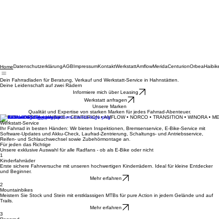
Datenschutzerklärung
AGB
Impressum
Kontakt
Werkstatt
Amflow
Merida
Centurion
Orbea
Haibik
Home
Dein Fahrradladen für Beratung, Verkauf und Werkstatt-Service in Hahnstätten.
Deine Leidenschaft auf zwei Rädern
Informiere mich über Leasing
Werkstatt anfragen
Unsere Marken
Qualität und Expertise von starken Marken für jedes Fahrrad-Abenteuer.
MERIDA • ORBEA • HAIBIKE • CENTURION • AMFLOW • NORCO • TRANSITION • WINORA • M
Werkstatt-Service
Ihr Fahrrad in besten Händen: Wir bieten Inspektionen, Bremsenservice, E-Bike-Service mit
Software-Updates und Akku-Check, Laufrad-Zentrierung, Schaltungs- und Antriebsservice,
Reifen- und Schlauchwechsel sowie Zubehörmontage an.
Für jeden das Richtige
Unsere exklusive Auswahl für alle Radfans - ob als E-Bike oder nicht
1
Kinderfahrräder
Erste sichere Fahrversuche mit unseren hochwertigen Kinderrädern. Ideal für kleine Entdecker
und Beginner.
Mehr erfahren
2
Mountainbikes
Meistern Sie Stock und Stein mit erstklassigen MTBs für pure Action in jedem Gelände und auf
Trails.