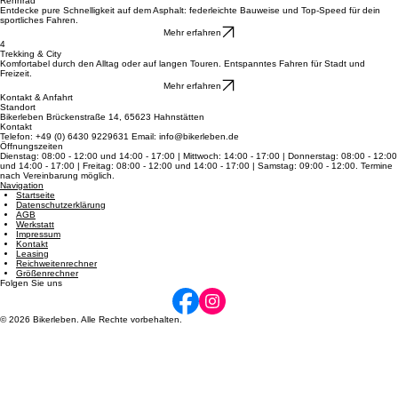
Mehr erfahren
3
Rennrad
Entdecke pure Schnelligkeit auf dem Asphalt: federleichte Bauweise und Top-Speed für dein
sportliches Fahren.
Mehr erfahren
4
Trekking & City
Komfortabel durch den Alltag oder auf langen Touren. Entspanntes Fahren für Stadt und
Freizeit.
Mehr erfahren
Kontakt & Anfahrt
Standort
Bikerleben Brückenstraße 14, 65623 Hahnstätten
Kontakt
Telefon: +49 (0) 6430 9229631 Email: info@bikerleben.de
Öffnungszeiten
Dienstag: 08:00 - 12:00 und 14:00 - 17:00 | Mittwoch: 14:00 - 17:00 | Donnerstag: 08:00 - 12:00
und 14:00 - 17:00 | Freitag: 08:00 - 12:00 und 14:00 - 17:00 | Samstag: 09:00 - 12:00. Termine
nach Vereinbarung möglich.
Navigation
Startseite
Datenschutzerklärung
AGB
Werkstatt
Impressum
Kontakt
Leasing
Reichweitenrechner
Größenrechner
Folgen Sie uns
© 2026 Bikerleben. Alle Rechte vorbehalten.