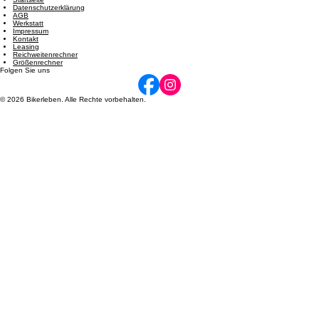
und 14:00 - 17:00 | Freitag: 08:00 - 12:00 und 14:00 - 17:00 | Samstag: 09:00 - 12:00. Termine
nach Vereinbarung möglich.
Navigation
Startseite
Datenschutzerklärung
AGB
Werkstatt
Impressum
Kontakt
Leasing
Reichweitenrechner
Größenrechner
Folgen Sie uns
© 2026 Bikerleben. Alle Rechte vorbehalten.