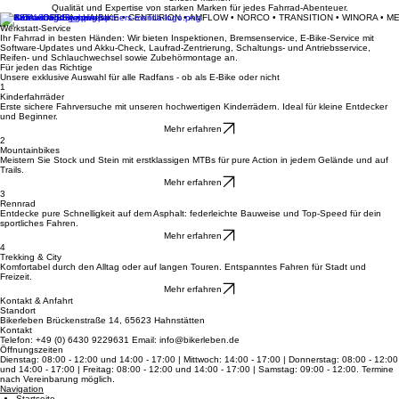
Informiere mich über Leasing
Werkstatt anfragen
Unsere Marken
Qualität und Expertise von starken Marken für jedes Fahrrad-Abenteuer.
MERIDA • ORBEA • HAIBIKE • CENTURION • AMFLOW • NORCO • TRANSITION • WINORA • M
Werkstatt-Service
Ihr Fahrrad in besten Händen: Wir bieten Inspektionen, Bremsenservice, E-Bike-Service mit
Software-Updates und Akku-Check, Laufrad-Zentrierung, Schaltungs- und Antriebsservice,
Reifen- und Schlauchwechsel sowie Zubehörmontage an.
Für jeden das Richtige
Unsere exklusive Auswahl für alle Radfans - ob als E-Bike oder nicht
1
Kinderfahrräder
Erste sichere Fahrversuche mit unseren hochwertigen Kinderrädern. Ideal für kleine Entdecker
und Beginner.
Mehr erfahren
2
Mountainbikes
Meistern Sie Stock und Stein mit erstklassigen MTBs für pure Action in jedem Gelände und auf
Trails.
Mehr erfahren
3
Rennrad
Entdecke pure Schnelligkeit auf dem Asphalt: federleichte Bauweise und Top-Speed für dein
sportliches Fahren.
Mehr erfahren
4
Trekking & City
Komfortabel durch den Alltag oder auf langen Touren. Entspanntes Fahren für Stadt und
Freizeit.
Mehr erfahren
Kontakt & Anfahrt
Standort
Bikerleben Brückenstraße 14, 65623 Hahnstätten
Kontakt
Telefon: +49 (0) 6430 9229631 Email: info@bikerleben.de
Öffnungszeiten
Dienstag: 08:00 - 12:00 und 14:00 - 17:00 | Mittwoch: 14:00 - 17:00 | Donnerstag: 08:00 - 12:00