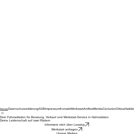
Datenschutzerklärung
AGB
Impressum
Kontakt
Werkstatt
Amflow
Merida
Centurion
Orbea
Haibik
Home
Dein Fahrradladen für Beratung, Verkauf und Werkstatt-Service in Hahnstätten.
Deine Leidenschaft auf zwei Rädern