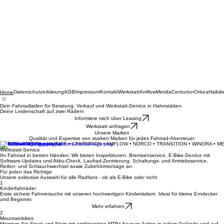
Datenschutzerklärung
AGB
Impressum
Kontakt
Werkstatt
Amflow
Merida
Centurion
Orbea
Haibik
Home
Dein Fahrradladen für Beratung, Verkauf und Werkstatt-Service in Hahnstätten.
Deine Leidenschaft auf zwei Rädern
Informiere mich über Leasing
Werkstatt anfragen
Unsere Marken
Qualität und Expertise von starken Marken für jedes Fahrrad-Abenteuer.
MERIDA • ORBEA • HAIBIKE • CENTURION • AMFLOW • NORCO • TRANSITION • WINORA • M
Werkstatt-Service
Ihr Fahrrad in besten Händen: Wir bieten Inspektionen, Bremsenservice, E-Bike-Service mit
Software-Updates und Akku-Check, Laufrad-Zentrierung, Schaltungs- und Antriebsservice,
Reifen- und Schlauchwechsel sowie Zubehörmontage an.
Für jeden das Richtige
Unsere exklusive Auswahl für alle Radfans - ob als E-Bike oder nicht
1
Kinderfahrräder
Erste sichere Fahrversuche mit unseren hochwertigen Kinderrädern. Ideal für kleine Entdecker
und Beginner.
Mehr erfahren