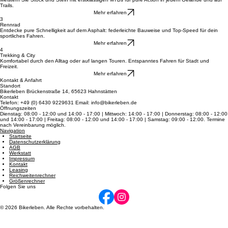
2
Mountainbikes
Meistern Sie Stock und Stein mit erstklassigen MTBs für pure Action in jedem Gelände und auf
Trails.
Mehr erfahren
3
Rennrad
Entdecke pure Schnelligkeit auf dem Asphalt: federleichte Bauweise und Top-Speed für dein
sportliches Fahren.
Mehr erfahren
4
Trekking & City
Komfortabel durch den Alltag oder auf langen Touren. Entspanntes Fahren für Stadt und
Freizeit.
Mehr erfahren
Kontakt & Anfahrt
Standort
Bikerleben Brückenstraße 14, 65623 Hahnstätten
Kontakt
Telefon: +49 (0) 6430 9229631 Email: info@bikerleben.de
Öffnungszeiten
Dienstag: 08:00 - 12:00 und 14:00 - 17:00 | Mittwoch: 14:00 - 17:00 | Donnerstag: 08:00 - 12:00
und 14:00 - 17:00 | Freitag: 08:00 - 12:00 und 14:00 - 17:00 | Samstag: 09:00 - 12:00. Termine
nach Vereinbarung möglich.
Navigation
Startseite
Datenschutzerklärung
AGB
Werkstatt
Impressum
Kontakt
Leasing
Reichweitenrechner
Größenrechner
Folgen Sie uns
© 2026 Bikerleben. Alle Rechte vorbehalten.