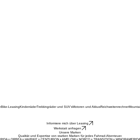
e
Bike-Leasing
Kinderräder
Trekkingräder und SUV’s
Motoren und Akkus
Reichweitenrechner
Mounta
Informiere mich über Leasing