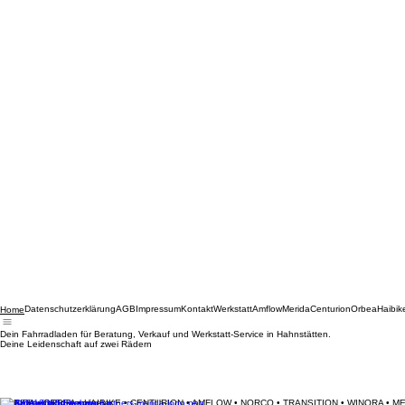
Datenschutzerklärung
AGB
Impressum
Kontakt
Werkstatt
Amflow
Merida
Centurion
Orbea
Haibik
Home
Dein Fahrradladen für Beratung, Verkauf und Werkstatt-Service in Hahnstätten.
Deine Leidenschaft auf zwei Rädern