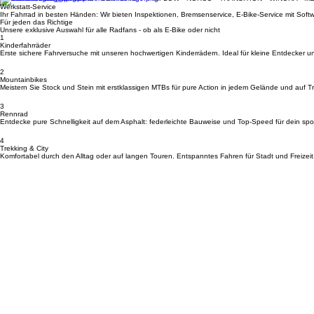
MERIDA • ORBEA • HAIBIKE • CENTURION • AMFLOW • NORCO • TRANSITION • WINORA • M
Werkstatt-Service
Ihr Fahrrad in besten Händen: Wir bieten Inspektionen, Bremsenservice, E-Bike-Service mit So
Für jeden das Richtige
Unsere exklusive Auswahl für alle Radfans - ob als E-Bike oder nicht
1
Kinderfahrräder
Erste sichere Fahrversuche mit unseren hochwertigen Kinderrädern. Ideal für kleine Entdecker u
2
Mountainbikes
Meistern Sie Stock und Stein mit erstklassigen MTBs für pure Action in jedem Gelände und auf Tra
3
Rennrad
Entdecke pure Schnelligkeit auf dem Asphalt: federleichte Bauweise und Top-Speed für dein spor
4
Trekking & City
Komfortabel durch den Alltag oder auf langen Touren. Entspanntes Fahren für Stadt und Freizeit
Kontakt & Anfahrt
Standort
Bikerleben Brückenstraße 14, 65623 Hahnstätten
Kontakt
Telefon: +49 (0) 6430 9229631 Email: info@bikerleben.de
Öffnungszeiten
Dienstag: 08:00 - 12:00 und 14:00 - 17:00 | Mittwoch: 14:00 - 17:00 | Donnerstag: 08:00 - 12:0
Navigation
Startseite
Datenschutzerklärung
AGB
Werkstatt
Impressum
Kontakt
Leasing