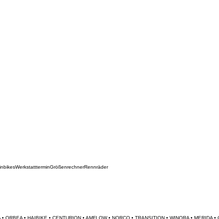
inbikes
Werkstatttermin
Größenrechner
Rennräder