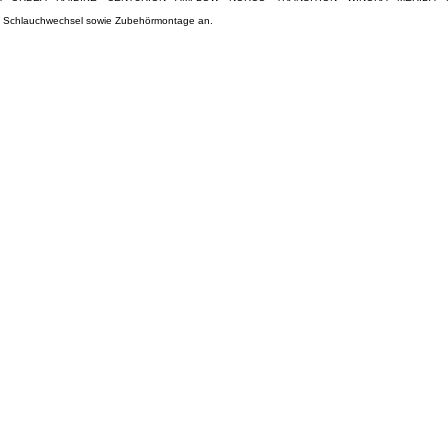
und Schlauchwechsel sowie Zubehörmontage an.
e nach Vereinbarung möglich.