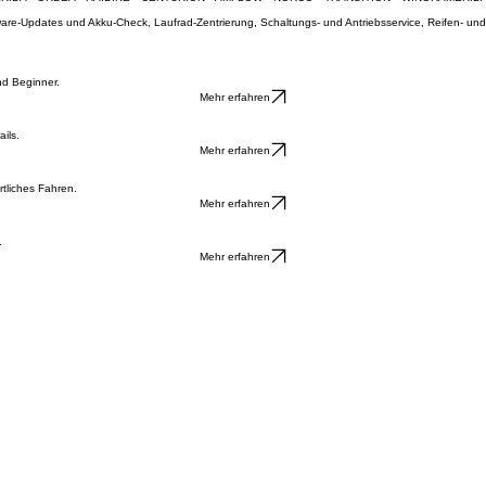
Werkstatt anfragen
Unsere Marken
Qualität und Expertise von starken Marken für jedes Fahrrad-Abenteuer.
ERIDA • ORBEA • HAIBIKE • CENTURION • AMFLOW • NORCO • TRANSITION • WINORA
ftware-Updates und Akku-Check, Laufrad-Zentrierung, Schaltungs- und Antriebsservice, Reifen- 
nd Beginner.
Mehr erfahren
ils.
Mehr erfahren
tliches Fahren.
Mehr erfahren
.
Mehr erfahren
0 und 14:00 - 17:00 | Freitag: 08:00 - 12:00 und 14:00 - 17:00 | Samstag: 09:00 - 12:00. Termin