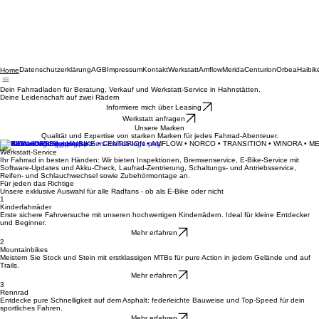
Datenschutzerklärung
AGB
Impressum
Kontakt
Werkstatt
Amflow
Merida
Centurion
Orbea
Haibik
Home
Dein Fahrradladen für Beratung, Verkauf und Werkstatt-Service in Hahnstätten.
Deine Leidenschaft auf zwei Rädern
Informiere mich über Leasing
Werkstatt anfragen
Unsere Marken
Qualität und Expertise von starken Marken für jedes Fahrrad-Abenteuer.
MERIDA • ORBEA • HAIBIKE • CENTURION • AMFLOW • NORCO • TRANSITION • WINORA • M
Werkstatt-Service
Ihr Fahrrad in besten Händen: Wir bieten Inspektionen, Bremsenservice, E-Bike-Service mit
Software-Updates und Akku-Check, Laufrad-Zentrierung, Schaltungs- und Antriebsservice,
Reifen- und Schlauchwechsel sowie Zubehörmontage an.
Für jeden das Richtige
Unsere exklusive Auswahl für alle Radfans - ob als E-Bike oder nicht
1
Kinderfahrräder
Erste sichere Fahrversuche mit unseren hochwertigen Kinderrädern. Ideal für kleine Entdecker
und Beginner.
Mehr erfahren
2
Mountainbikes
Meistern Sie Stock und Stein mit erstklassigen MTBs für pure Action in jedem Gelände und auf
Trails.
Mehr erfahren
3
Rennrad