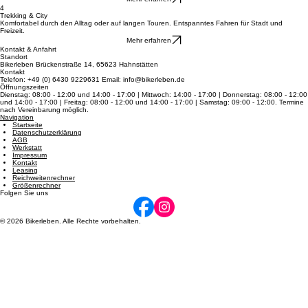
Entdecke pure Schnelligkeit auf dem Asphalt: federleichte Bauweise und Top-Speed für dein
sportliches Fahren.
Mehr erfahren
4
Trekking & City
Komfortabel durch den Alltag oder auf langen Touren. Entspanntes Fahren für Stadt und
Freizeit.
Mehr erfahren
Kontakt & Anfahrt
Standort
Bikerleben Brückenstraße 14, 65623 Hahnstätten
Kontakt
Telefon: +49 (0) 6430 9229631 Email: info@bikerleben.de
Öffnungszeiten
Dienstag: 08:00 - 12:00 und 14:00 - 17:00 | Mittwoch: 14:00 - 17:00 | Donnerstag: 08:00 - 12:00
und 14:00 - 17:00 | Freitag: 08:00 - 12:00 und 14:00 - 17:00 | Samstag: 09:00 - 12:00. Termine
nach Vereinbarung möglich.
Navigation
Startseite
Datenschutzerklärung
AGB
Werkstatt
Impressum
Kontakt
Leasing
Reichweitenrechner
Größenrechner
Folgen Sie uns
© 2026 Bikerleben. Alle Rechte vorbehalten.