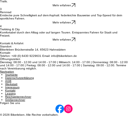
2
Mountainbikes
Meistern Sie Stock und Stein mit erstklassigen MTBs für pure Action in jedem Gelände und auf
Trails.
Mehr erfahren
3
Rennrad
Entdecke pure Schnelligkeit auf dem Asphalt: federleichte Bauweise und Top-Speed für dein
sportliches Fahren.
Mehr erfahren
4
Trekking & City
Komfortabel durch den Alltag oder auf langen Touren. Entspanntes Fahren für Stadt und
Freizeit.
Mehr erfahren
Kontakt & Anfahrt
Standort
Bikerleben Brückenstraße 14, 65623 Hahnstätten
Kontakt
Telefon: +49 (0) 6430 9229631 Email: info@bikerleben.de
Öffnungszeiten
Dienstag: 08:00 - 12:00 und 14:00 - 17:00 | Mittwoch: 14:00 - 17:00 | Donnerstag: 08:00 - 12:00
und 14:00 - 17:00 | Freitag: 08:00 - 12:00 und 14:00 - 17:00 | Samstag: 09:00 - 12:00. Termine
nach Vereinbarung möglich.
Navigation
Startseite
Datenschutzerklärung
AGB
Werkstatt
Impressum
Kontakt
Leasing
Reichweitenrechner
Größenrechner
Folgen Sie uns
© 2026 Bikerleben. Alle Rechte vorbehalten.