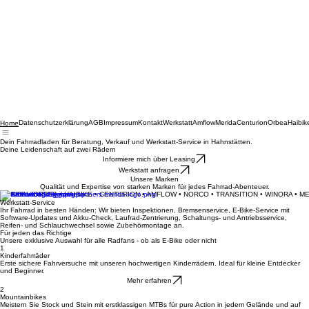
Datenschutzerklärung
AGB
Impressum
Kontakt
Werkstatt
Amflow
Merida
Centurion
Orbea
Haibik
Home
Dein Fahrradladen für Beratung, Verkauf und Werkstatt-Service in Hahnstätten.
Deine Leidenschaft auf zwei Rädern
Informiere mich über Leasing
Werkstatt anfragen
Unsere Marken
Qualität und Expertise von starken Marken für jedes Fahrrad-Abenteuer.
MERIDA • ORBEA • HAIBIKE • CENTURION • AMFLOW • NORCO • TRANSITION • WINORA • M
Werkstatt-Service
Ihr Fahrrad in besten Händen: Wir bieten Inspektionen, Bremsenservice, E-Bike-Service mit
Software-Updates und Akku-Check, Laufrad-Zentrierung, Schaltungs- und Antriebsservice,
Reifen- und Schlauchwechsel sowie Zubehörmontage an.
Für jeden das Richtige
Unsere exklusive Auswahl für alle Radfans - ob als E-Bike oder nicht
1
Kinderfahrräder
Erste sichere Fahrversuche mit unseren hochwertigen Kinderrädern. Ideal für kleine Entdecker
und Beginner.
Mehr erfahren