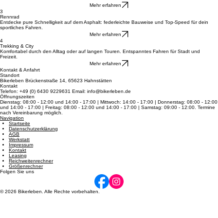
Mountainbikes
Meistern Sie Stock und Stein mit erstklassigen MTBs für pure Action in jedem Gelände und auf
Trails.
Mehr erfahren
3
Rennrad
Entdecke pure Schnelligkeit auf dem Asphalt: federleichte Bauweise und Top-Speed für dein
sportliches Fahren.
Mehr erfahren
4
Trekking & City
Komfortabel durch den Alltag oder auf langen Touren. Entspanntes Fahren für Stadt und
Freizeit.
Mehr erfahren
Kontakt & Anfahrt
Standort
Bikerleben Brückenstraße 14, 65623 Hahnstätten
Kontakt
Telefon: +49 (0) 6430 9229631 Email: info@bikerleben.de
Öffnungszeiten
Dienstag: 08:00 - 12:00 und 14:00 - 17:00 | Mittwoch: 14:00 - 17:00 | Donnerstag: 08:00 - 12:00
und 14:00 - 17:00 | Freitag: 08:00 - 12:00 und 14:00 - 17:00 | Samstag: 09:00 - 12:00. Termine
nach Vereinbarung möglich.
Navigation
Startseite
Datenschutzerklärung
AGB
Werkstatt
Impressum
Kontakt
Leasing
Reichweitenrechner
Größenrechner
Folgen Sie uns
© 2026 Bikerleben. Alle Rechte vorbehalten.