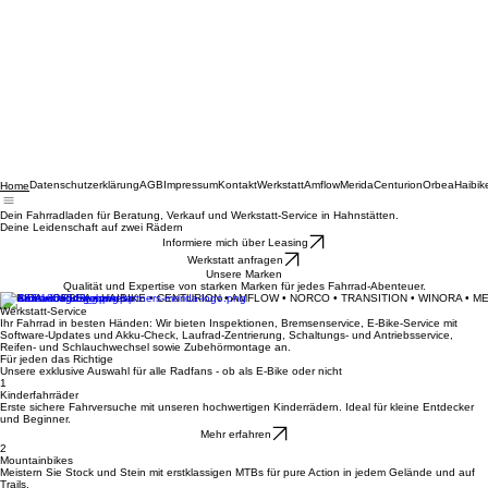
Datenschutzerklärung
AGB
Impressum
Kontakt
Werkstatt
Amflow
Merida
Centurion
Orbea
Haibik
Home
Dein Fahrradladen für Beratung, Verkauf und Werkstatt-Service in Hahnstätten.
Deine Leidenschaft auf zwei Rädern
Informiere mich über Leasing
Werkstatt anfragen
Unsere Marken
Qualität und Expertise von starken Marken für jedes Fahrrad-Abenteuer.
MERIDA • ORBEA • HAIBIKE • CENTURION • AMFLOW • NORCO • TRANSITION • WINORA • M
Werkstatt-Service
Ihr Fahrrad in besten Händen: Wir bieten Inspektionen, Bremsenservice, E-Bike-Service mit
Software-Updates und Akku-Check, Laufrad-Zentrierung, Schaltungs- und Antriebsservice,
Reifen- und Schlauchwechsel sowie Zubehörmontage an.
Für jeden das Richtige
Unsere exklusive Auswahl für alle Radfans - ob als E-Bike oder nicht
1
Kinderfahrräder
Erste sichere Fahrversuche mit unseren hochwertigen Kinderrädern. Ideal für kleine Entdecker
und Beginner.
Mehr erfahren
2