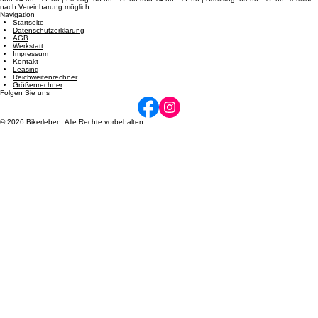
Öffnungszeiten
Dienstag: 08:00 - 12:00 und 14:00 - 17:00 | Mittwoch: 14:00 - 17:00 | Donnerstag: 08:00 - 12:00
und 14:00 - 17:00 | Freitag: 08:00 - 12:00 und 14:00 - 17:00 | Samstag: 09:00 - 12:00. Termine
nach Vereinbarung möglich.
Navigation
Startseite
Datenschutzerklärung
AGB
Werkstatt
Impressum
Kontakt
Leasing
Reichweitenrechner
Größenrechner
Folgen Sie uns
© 2026 Bikerleben. Alle Rechte vorbehalten.