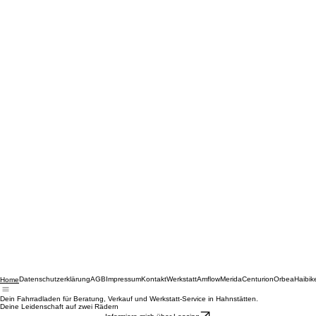
Datenschutzerklärung
AGB
Impressum
Kontakt
Werkstatt
Amflow
Merida
Centurion
Orbea
Haibik
Home