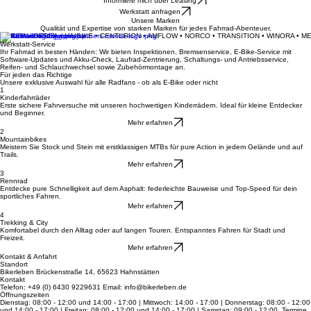
Dein Fahrradladen für Beratung, Verkauf und Werkstatt-Service in Hahnstätten.
Deine Leidenschaft auf zwei Rädern
Informiere mich über Leasing
Werkstatt anfragen
Unsere Marken
Qualität und Expertise von starken Marken für jedes Fahrrad-Abenteuer.
MERIDA • ORBEA • HAIBIKE • CENTURION • AMFLOW • NORCO • TRANSITION • WINORA • M
Werkstatt-Service
Ihr Fahrrad in besten Händen: Wir bieten Inspektionen, Bremsenservice, E-Bike-Service mit
Software-Updates und Akku-Check, Laufrad-Zentrierung, Schaltungs- und Antriebsservice,
Reifen- und Schlauchwechsel sowie Zubehörmontage an.
Für jeden das Richtige
Unsere exklusive Auswahl für alle Radfans - ob als E-Bike oder nicht
1
Kinderfahrräder
Erste sichere Fahrversuche mit unseren hochwertigen Kinderrädern. Ideal für kleine Entdecker
und Beginner.
Mehr erfahren
2
Mountainbikes
Meistern Sie Stock und Stein mit erstklassigen MTBs für pure Action in jedem Gelände und auf
Trails.
Mehr erfahren
3
Rennrad
Entdecke pure Schnelligkeit auf dem Asphalt: federleichte Bauweise und Top-Speed für dein
sportliches Fahren.
Mehr erfahren
4
Trekking & City
Komfortabel durch den Alltag oder auf langen Touren. Entspanntes Fahren für Stadt und
Freizeit.
Mehr erfahren
Kontakt & Anfahrt
Standort
Bikerleben Brückenstraße 14, 65623 Hahnstätten
Kontakt
Telefon: +49 (0) 6430 9229631 Email: info@bikerleben.de