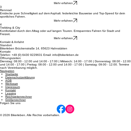
Mountainbikes
Meistern Sie Stock und Stein mit erstklassigen MTBs für pure Action in jedem Gelände und auf
Trails.
Mehr erfahren
3
Rennrad
Entdecke pure Schnelligkeit auf dem Asphalt: federleichte Bauweise und Top-Speed für dein
sportliches Fahren.
Mehr erfahren
4
Trekking & City
Komfortabel durch den Alltag oder auf langen Touren. Entspanntes Fahren für Stadt und
Freizeit.
Mehr erfahren
Kontakt & Anfahrt
Standort
Bikerleben Brückenstraße 14, 65623 Hahnstätten
Kontakt
Telefon: +49 (0) 6430 9229631 Email: info@bikerleben.de
Öffnungszeiten
Dienstag: 08:00 - 12:00 und 14:00 - 17:00 | Mittwoch: 14:00 - 17:00 | Donnerstag: 08:00 - 12:00
und 14:00 - 17:00 | Freitag: 08:00 - 12:00 und 14:00 - 17:00 | Samstag: 09:00 - 12:00. Termine
nach Vereinbarung möglich.
Navigation
Startseite
Datenschutzerklärung
AGB
Werkstatt
Impressum
Kontakt
Leasing
Reichweitenrechner
Größenrechner
Folgen Sie uns
© 2026 Bikerleben. Alle Rechte vorbehalten.