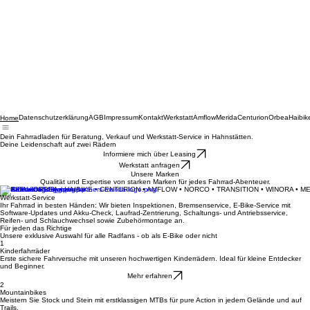
Datenschutzerklärung
AGB
Impressum
Kontakt
Werkstatt
Amflow
Merida
Centurion
Orbea
Haibik
Home
Dein Fahrradladen für Beratung, Verkauf und Werkstatt-Service in Hahnstätten.
Deine Leidenschaft auf zwei Rädern
Informiere mich über Leasing
Werkstatt anfragen
Unsere Marken
Qualität und Expertise von starken Marken für jedes Fahrrad-Abenteuer.
MERIDA • ORBEA • HAIBIKE • CENTURION • AMFLOW • NORCO • TRANSITION • WINORA • M
Werkstatt-Service
Ihr Fahrrad in besten Händen: Wir bieten Inspektionen, Bremsenservice, E-Bike-Service mit
Software-Updates und Akku-Check, Laufrad-Zentrierung, Schaltungs- und Antriebsservice,
Reifen- und Schlauchwechsel sowie Zubehörmontage an.
Für jeden das Richtige
Unsere exklusive Auswahl für alle Radfans - ob als E-Bike oder nicht
1
Kinderfahrräder
Erste sichere Fahrversuche mit unseren hochwertigen Kinderrädern. Ideal für kleine Entdecker
und Beginner.
Mehr erfahren
2