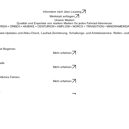
e
Bike-Leasing
Kinderräder
Trekkingräder und SUV’s
Motoren und Akkus
Reichweitenrechner
Mounta
Informiere mich über Leasing
Werkstatt anfragen
Unsere Marken
Qualität und Expertise von starken Marken für jedes Fahrrad-Abenteuer.
ERIDA • ORBEA • HAIBIKE • CENTURION • AMFLOW • NORCO • TRANSITION • WINORA
ftware-Updates und Akku-Check, Laufrad-Zentrierung, Schaltungs- und Antriebsservice, Reifen- 
nd Beginner.
Mehr erfahren
ils.
Mehr erfahren
tliches Fahren.
Mehr erfahren
.
Mehr erfahren
0 und 14:00 - 17:00 | Freitag: 08:00 - 12:00 und 14:00 - 17:00 | Samstag: 09:00 - 12:00. Termin