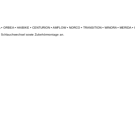
inbikes
Werkstatttermin
Größenrechner
Rennräder
und Schlauchwechsel sowie Zubehörmontage an.
e nach Vereinbarung möglich.