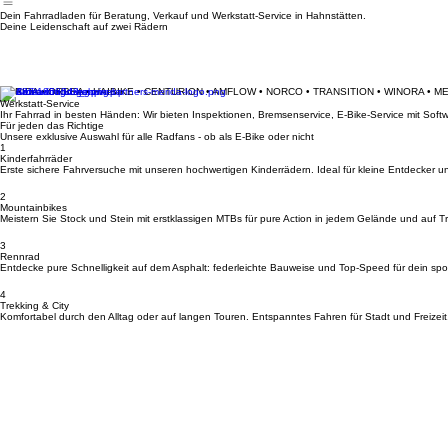
Datenschutzerklärung
AGB
Impressum
Kontakt
Werkstatt
Amflow
Merida
Centurion
Orbea
Haibik
Home
Dein Fahrradladen für Beratung, Verkauf und Werkstatt-Service in Hahnstätten.
Deine Leidenschaft auf zwei Rädern
MERIDA • ORBEA • HAIBIKE • CENTURION • AMFLOW • NORCO • TRANSITION • WINORA • M
Werkstatt-Service
Ihr Fahrrad in besten Händen: Wir bieten Inspektionen, Bremsenservice, E-Bike-Service mit So
Für jeden das Richtige
Unsere exklusive Auswahl für alle Radfans - ob als E-Bike oder nicht
1
Kinderfahrräder
Erste sichere Fahrversuche mit unseren hochwertigen Kinderrädern. Ideal für kleine Entdecker u
2
Mountainbikes
Meistern Sie Stock und Stein mit erstklassigen MTBs für pure Action in jedem Gelände und auf Tra
3
Rennrad
Entdecke pure Schnelligkeit auf dem Asphalt: federleichte Bauweise und Top-Speed für dein spor
4
Trekking & City
Komfortabel durch den Alltag oder auf langen Touren. Entspanntes Fahren für Stadt und Freizeit
Kontakt & Anfahrt
Standort
Bikerleben Brückenstraße 14, 65623 Hahnstätten
Kontakt
Telefon: +49 (0) 6430 9229631 Email: info@bikerleben.de
Öffnungszeiten
Dienstag: 08:00 - 12:00 und 14:00 - 17:00 | Mittwoch: 14:00 - 17:00 | Donnerstag: 08:00 - 12:0
Navigation