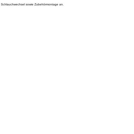
und Schlauchwechsel sowie Zubehörmontage an.
e nach Vereinbarung möglich.