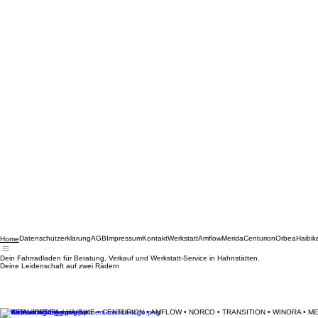
Datenschutzerklärung
AGB
Impressum
Kontakt
Werkstatt
Amflow
Merida
Centurion
Orbea
Haibik
Home
Dein Fahrradladen für Beratung, Verkauf und Werkstatt-Service in Hahnstätten.
Deine Leidenschaft auf zwei Rädern