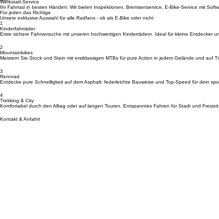
MERIDA • ORBEA • HAIBIKE • CENTURION • AMFLOW • NORCO • TRANSITION • WINORA • M
Werkstatt-Service
Ihr Fahrrad in besten Händen: Wir bieten Inspektionen, Bremsenservice, E-Bike-Service mit So
Für jeden das Richtige
Unsere exklusive Auswahl für alle Radfans - ob als E-Bike oder nicht
1
Kinderfahrräder
Erste sichere Fahrversuche mit unseren hochwertigen Kinderrädern. Ideal für kleine Entdecker u
2
Mountainbikes
Meistern Sie Stock und Stein mit erstklassigen MTBs für pure Action in jedem Gelände und auf Tra
3
Rennrad
Entdecke pure Schnelligkeit auf dem Asphalt: federleichte Bauweise und Top-Speed für dein spor
4
Trekking & City
Komfortabel durch den Alltag oder auf langen Touren. Entspanntes Fahren für Stadt und Freizeit
Kontakt & Anfahrt
Standort
Bikerleben Brückenstraße 14, 65623 Hahnstätten
Kontakt
Telefon: +49 (0) 6430 9229631 Email: info@bikerleben.de
Öffnungszeiten
Dienstag: 08:00 - 12:00 und 14:00 - 17:00 | Mittwoch: 14:00 - 17:00 | Donnerstag: 08:00 - 12:0
Navigation
Startseite
Datenschutzerklärung
AGB
Werkstatt
Impressum
Kontakt
Leasing