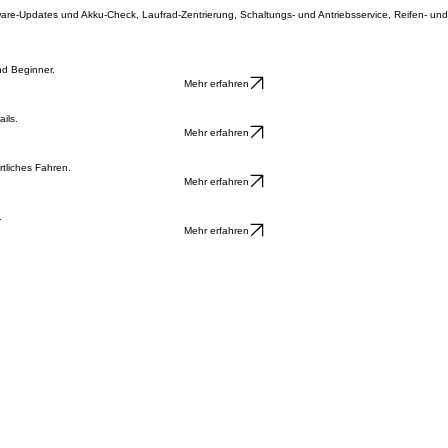
Unsere Marken
Qualität und Expertise von starken Marken für jedes Fahrrad-Abenteuer.
ERIDA • ORBEA • HAIBIKE • CENTURION • AMFLOW • NORCO • TRANSITION • WINORA
ftware-Updates und Akku-Check, Laufrad-Zentrierung, Schaltungs- und Antriebsservice, Reifen- 
nd Beginner.
Mehr erfahren
ils.
Mehr erfahren
tliches Fahren.
Mehr erfahren
.
Mehr erfahren
0 und 14:00 - 17:00 | Freitag: 08:00 - 12:00 und 14:00 - 17:00 | Samstag: 09:00 - 12:00. Termin