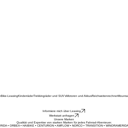
e
Bike-Leasing
Kinderräder
Trekkingräder und SUV’s
Motoren und Akkus
Reichweitenrechner
Mounta
Informiere mich über Leasing
Werkstatt anfragen