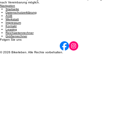
Öffnungszeiten
Dienstag: 08:00 - 12:00 und 14:00 - 17:00 | Mittwoch: 14:00 - 17:00 | Donnerstag: 08:00 - 12:00
und 14:00 - 17:00 | Freitag: 08:00 - 12:00 und 14:00 - 17:00 | Samstag: 09:00 - 12:00. Termine
nach Vereinbarung möglich.
Navigation
Startseite
Datenschutzerklärung
AGB
Werkstatt
Impressum
Kontakt
Leasing
Reichweitenrechner
Größenrechner
Folgen Sie uns
© 2026 Bikerleben. Alle Rechte vorbehalten.