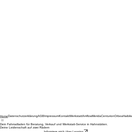
Datenschutzerklärung
AGB
Impressum
Kontakt
Werkstatt
Amflow
Merida
Centurion
Orbea
Haibik
Home