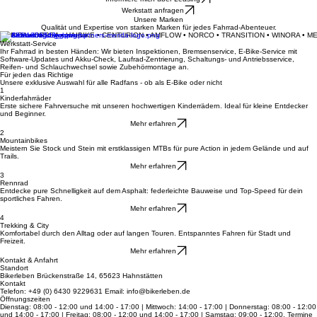
Dein Fahrradladen für Beratung, Verkauf und Werkstatt-Service in Hahnstätten.
Deine Leidenschaft auf zwei Rädern
Informiere mich über Leasing
Werkstatt anfragen
Unsere Marken
Qualität und Expertise von starken Marken für jedes Fahrrad-Abenteuer.
MERIDA • ORBEA • HAIBIKE • CENTURION • AMFLOW • NORCO • TRANSITION • WINORA • M
Werkstatt-Service
Ihr Fahrrad in besten Händen: Wir bieten Inspektionen, Bremsenservice, E-Bike-Service mit
Software-Updates und Akku-Check, Laufrad-Zentrierung, Schaltungs- und Antriebsservice,
Reifen- und Schlauchwechsel sowie Zubehörmontage an.
Für jeden das Richtige
Unsere exklusive Auswahl für alle Radfans - ob als E-Bike oder nicht
1
Kinderfahrräder
Erste sichere Fahrversuche mit unseren hochwertigen Kinderrädern. Ideal für kleine Entdecker
und Beginner.
Mehr erfahren
2
Mountainbikes
Meistern Sie Stock und Stein mit erstklassigen MTBs für pure Action in jedem Gelände und auf
Trails.
Mehr erfahren
3
Rennrad
Entdecke pure Schnelligkeit auf dem Asphalt: federleichte Bauweise und Top-Speed für dein
sportliches Fahren.
Mehr erfahren
4
Trekking & City
Komfortabel durch den Alltag oder auf langen Touren. Entspanntes Fahren für Stadt und
Freizeit.
Mehr erfahren
Kontakt & Anfahrt
Standort
Bikerleben Brückenstraße 14, 65623 Hahnstätten
Kontakt
Telefon: +49 (0) 6430 9229631 Email: info@bikerleben.de