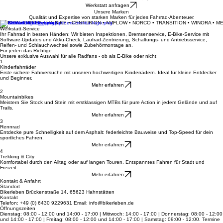
Dein Fahrradladen für Beratung, Verkauf und Werkstatt-Service in Hahnstätten.
Deine Leidenschaft auf zwei Rädern
Informiere mich über Leasing
Werkstatt anfragen
Unsere Marken
Qualität und Expertise von starken Marken für jedes Fahrrad-Abenteuer.
MERIDA • ORBEA • HAIBIKE • CENTURION • AMFLOW • NORCO • TRANSITION • WINORA • M
Werkstatt-Service
Ihr Fahrrad in besten Händen: Wir bieten Inspektionen, Bremsenservice, E-Bike-Service mit
Software-Updates und Akku-Check, Laufrad-Zentrierung, Schaltungs- und Antriebsservice,
Reifen- und Schlauchwechsel sowie Zubehörmontage an.
Für jeden das Richtige
Unsere exklusive Auswahl für alle Radfans - ob als E-Bike oder nicht
1
Kinderfahrräder
Erste sichere Fahrversuche mit unseren hochwertigen Kinderrädern. Ideal für kleine Entdecker
und Beginner.
Mehr erfahren
2
Mountainbikes
Meistern Sie Stock und Stein mit erstklassigen MTBs für pure Action in jedem Gelände und auf
Trails.
Mehr erfahren
3
Rennrad
Entdecke pure Schnelligkeit auf dem Asphalt: federleichte Bauweise und Top-Speed für dein
sportliches Fahren.
Mehr erfahren
4
Trekking & City
Komfortabel durch den Alltag oder auf langen Touren. Entspanntes Fahren für Stadt und
Freizeit.
Mehr erfahren
Kontakt & Anfahrt
Standort
Bikerleben Brückenstraße 14, 65623 Hahnstätten
Kontakt
Telefon: +49 (0) 6430 9229631 Email: info@bikerleben.de