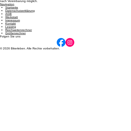
Öffnungszeiten
Dienstag: 08:00 - 12:00 und 14:00 - 17:00 | Mittwoch: 14:00 - 17:00 | Donnerstag: 08:00 - 12:00
und 14:00 - 17:00 | Freitag: 08:00 - 12:00 und 14:00 - 17:00 | Samstag: 09:00 - 12:00. Termine
nach Vereinbarung möglich.
Navigation
Startseite
Datenschutzerklärung
AGB
Werkstatt
Impressum
Kontakt
Leasing
Reichweitenrechner
Größenrechner
Folgen Sie uns
© 2026 Bikerleben. Alle Rechte vorbehalten.