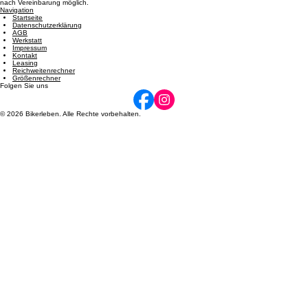
Öffnungszeiten
Dienstag: 08:00 - 12:00 und 14:00 - 17:00 | Mittwoch: 14:00 - 17:00 | Donnerstag: 08:00 - 12:00
und 14:00 - 17:00 | Freitag: 08:00 - 12:00 und 14:00 - 17:00 | Samstag: 09:00 - 12:00. Termine
nach Vereinbarung möglich.
Navigation
Startseite
Datenschutzerklärung
AGB
Werkstatt
Impressum
Kontakt
Leasing
Reichweitenrechner
Größenrechner
Folgen Sie uns
© 2026 Bikerleben. Alle Rechte vorbehalten.