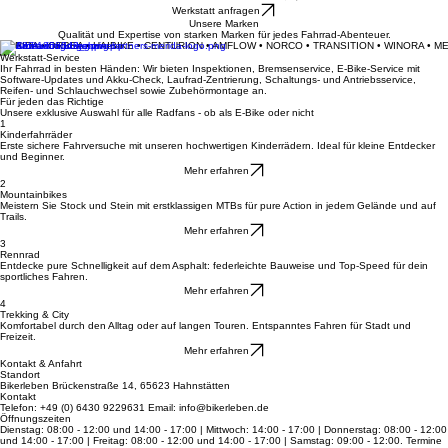
Dein Fahrradladen für Beratung, Verkauf und Werkstatt-Service in Hahnstätten.
Deine Leidenschaft auf zwei Rädern
Informiere mich über Leasing
Werkstatt anfragen
Unsere Marken
Qualität und Expertise von starken Marken für jedes Fahrrad-Abenteuer.
MERIDA • ORBEA • HAIBIKE • CENTURION • AMFLOW • NORCO • TRANSITION • WINORA • M
Werkstatt-Service
Ihr Fahrrad in besten Händen: Wir bieten Inspektionen, Bremsenservice, E-Bike-Service mit
Software-Updates und Akku-Check, Laufrad-Zentrierung, Schaltungs- und Antriebsservice,
Reifen- und Schlauchwechsel sowie Zubehörmontage an.
Für jeden das Richtige
Unsere exklusive Auswahl für alle Radfans - ob als E-Bike oder nicht
1
Kinderfahrräder
Erste sichere Fahrversuche mit unseren hochwertigen Kinderrädern. Ideal für kleine Entdecker
und Beginner.
Mehr erfahren
2
Mountainbikes
Meistern Sie Stock und Stein mit erstklassigen MTBs für pure Action in jedem Gelände und auf
Trails.
Mehr erfahren
3
Rennrad
Entdecke pure Schnelligkeit auf dem Asphalt: federleichte Bauweise und Top-Speed für dein
sportliches Fahren.
Mehr erfahren
4
Trekking & City
Komfortabel durch den Alltag oder auf langen Touren. Entspanntes Fahren für Stadt und
Freizeit.
Mehr erfahren
Kontakt & Anfahrt
Standort
Bikerleben Brückenstraße 14, 65623 Hahnstätten
Kontakt
Telefon: +49 (0) 6430 9229631 Email: info@bikerleben.de