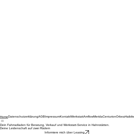
Datenschutzerklärung
AGB
Impressum
Kontakt
Werkstatt
Amflow
Merida
Centurion
Orbea
Haibik
Home