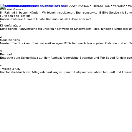
MERIDA • ORBEA • HAIBIKE • CENTURION • AMFLOW • NORCO • TRANSITION • WINORA • M
Werkstatt-Service
Ihr Fahrrad in besten Händen: Wir bieten Inspektionen, Bremsenservice, E-Bike-Service mit So
Für jeden das Richtige
Unsere exklusive Auswahl für alle Radfans - ob als E-Bike oder nicht
1
Kinderfahrräder
Erste sichere Fahrversuche mit unseren hochwertigen Kinderrädern. Ideal für kleine Entdecker u
2
Mountainbikes
Meistern Sie Stock und Stein mit erstklassigen MTBs für pure Action in jedem Gelände und auf Tra
3
Rennrad
Entdecke pure Schnelligkeit auf dem Asphalt: federleichte Bauweise und Top-Speed für dein spor
4
Trekking & City
Komfortabel durch den Alltag oder auf langen Touren. Entspanntes Fahren für Stadt und Freizeit
Kontakt & Anfahrt
Standort
Bikerleben Brückenstraße 14, 65623 Hahnstätten
Kontakt
Telefon: +49 (0) 6430 9229631 Email: info@bikerleben.de
Öffnungszeiten
Dienstag: 08:00 - 12:00 und 14:00 - 17:00 | Mittwoch: 14:00 - 17:00 | Donnerstag: 08:00 - 12:0
Navigation
Startseite
Datenschutzerklärung
AGB
Werkstatt
Impressum