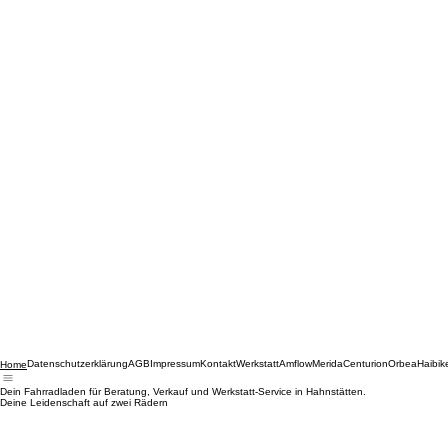
Datenschutzerklärung
AGB
Impressum
Kontakt
Werkstatt
Amflow
Merida
Centurion
Orbea
Haibik
Home
Dein Fahrradladen für Beratung, Verkauf und Werkstatt-Service in Hahnstätten.
Deine Leidenschaft auf zwei Rädern