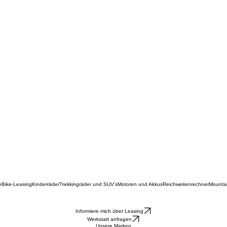
e
Bike-Leasing
Kinderräder
Trekkingräder und SUV’s
Motoren und Akkus
Reichweitenrechner
Mounta