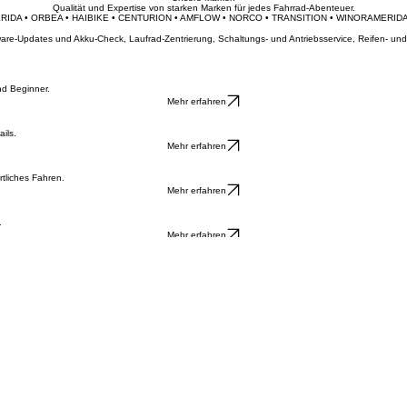
Informiere mich über Leasing
Werkstatt anfragen
Unsere Marken
Qualität und Expertise von starken Marken für jedes Fahrrad-Abenteuer.
ERIDA • ORBEA • HAIBIKE • CENTURION • AMFLOW • NORCO • TRANSITION • WINORA
ftware-Updates und Akku-Check, Laufrad-Zentrierung, Schaltungs- und Antriebsservice, Reifen- 
nd Beginner.
Mehr erfahren
ils.
Mehr erfahren
tliches Fahren.
Mehr erfahren
.
Mehr erfahren
0 und 14:00 - 17:00 | Freitag: 08:00 - 12:00 und 14:00 - 17:00 | Samstag: 09:00 - 12:00. Termin