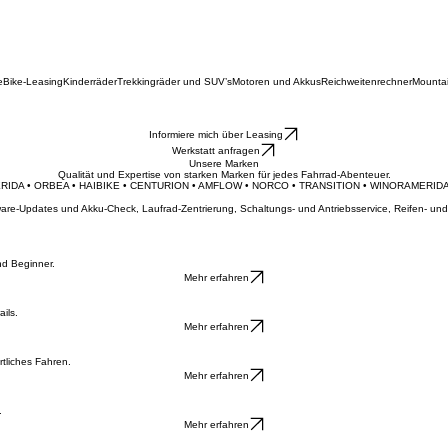
e
Bike-Leasing
Kinderräder
Trekkingräder und SUV’s
Motoren und Akkus
Reichweitenrechner
Mounta
Informiere mich über Leasing
Werkstatt anfragen
Unsere Marken
Qualität und Expertise von starken Marken für jedes Fahrrad-Abenteuer.
ERIDA • ORBEA • HAIBIKE • CENTURION • AMFLOW • NORCO • TRANSITION • WINORA
ftware-Updates und Akku-Check, Laufrad-Zentrierung, Schaltungs- und Antriebsservice, Reifen- 
nd Beginner.
Mehr erfahren
ils.
Mehr erfahren
tliches Fahren.
Mehr erfahren
.
Mehr erfahren