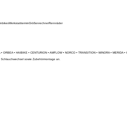
inbikes
Werkstatttermin
Größenrechner
Rennräder
und Schlauchwechsel sowie Zubehörmontage an.