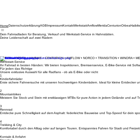
Datenschutzerklärung
AGB
Impressum
Kontakt
Werkstatt
Amflow
Merida
Centurion
Orbea
Haibik
Home
Dein Fahrradladen für Beratung, Verkauf und Werkstatt-Service in Hahnstätten.
Deine Leidenschaft auf zwei Rädern
MERIDA • ORBEA • HAIBIKE • CENTURION • AMFLOW • NORCO • TRANSITION • WINORA • M
Werkstatt-Service
Ihr Fahrrad in besten Händen: Wir bieten Inspektionen, Bremsenservice, E-Bike-Service mit So
Für jeden das Richtige
Unsere exklusive Auswahl für alle Radfans - ob als E-Bike oder nicht
1
Kinderfahrräder
Erste sichere Fahrversuche mit unseren hochwertigen Kinderrädern. Ideal für kleine Entdecker u
2
Mountainbikes
Meistern Sie Stock und Stein mit erstklassigen MTBs für pure Action in jedem Gelände und auf Tra
3
Rennrad
Entdecke pure Schnelligkeit auf dem Asphalt: federleichte Bauweise und Top-Speed für dein spor
4
Trekking & City
Komfortabel durch den Alltag oder auf langen Touren. Entspanntes Fahren für Stadt und Freizeit