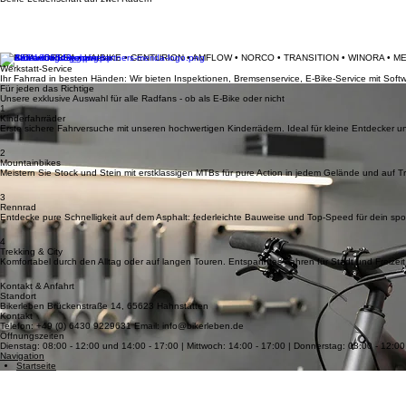
Datenschutzerklärung
AGB
Impressum
Kontakt
Werkstatt
Amflow
Merida
Centurion
Orbea
Haibik
Home
Dein Fahrradladen für Beratung, Verkauf und Werkstatt-Service in Hahnstätten.
Deine Leidenschaft auf zwei Rädern
MERIDA • ORBEA • HAIBIKE • CENTURION • AMFLOW • NORCO • TRANSITION • WINORA • M
Werkstatt-Service
Ihr Fahrrad in besten Händen: Wir bieten Inspektionen, Bremsenservice, E-Bike-Service mit So
Für jeden das Richtige
Unsere exklusive Auswahl für alle Radfans - ob als E-Bike oder nicht
1
Kinderfahrräder
Erste sichere Fahrversuche mit unseren hochwertigen Kinderrädern. Ideal für kleine Entdecker u
2
Mountainbikes
Meistern Sie Stock und Stein mit erstklassigen MTBs für pure Action in jedem Gelände und auf Tra
3
Rennrad
Entdecke pure Schnelligkeit auf dem Asphalt: federleichte Bauweise und Top-Speed für dein spor
4
Trekking & City
Komfortabel durch den Alltag oder auf langen Touren. Entspanntes Fahren für Stadt und Freizeit
Kontakt & Anfahrt
Standort
Bikerleben Brückenstraße 14, 65623 Hahnstätten
Kontakt
Telefon: +49 (0) 6430 9229631 Email: info@bikerleben.de
Öffnungszeiten
Dienstag: 08:00 - 12:00 und 14:00 - 17:00 | Mittwoch: 14:00 - 17:00 | Donnerstag: 08:00 - 12:0
Navigation