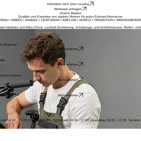
e
Bike-Leasing
Kinderräder
Trekkingräder und SUV’s
Motoren und Akkus
Reichweitenrechner
Mounta
Informiere mich über Leasing
Werkstatt anfragen
Unsere Marken
Qualität und Expertise von starken Marken für jedes Fahrrad-Abenteuer.
ERIDA • ORBEA • HAIBIKE • CENTURION • AMFLOW • NORCO • TRANSITION • WINORA
ftware-Updates und Akku-Check, Laufrad-Zentrierung, Schaltungs- und Antriebsservice, Reifen- 
nd Beginner.
Mehr erfahren
ils.
Mehr erfahren
tliches Fahren.
Mehr erfahren
.
Mehr erfahren
0 und 14:00 - 17:00 | Freitag: 08:00 - 12:00 und 14:00 - 17:00 | Samstag: 09:00 - 12:00. Termin