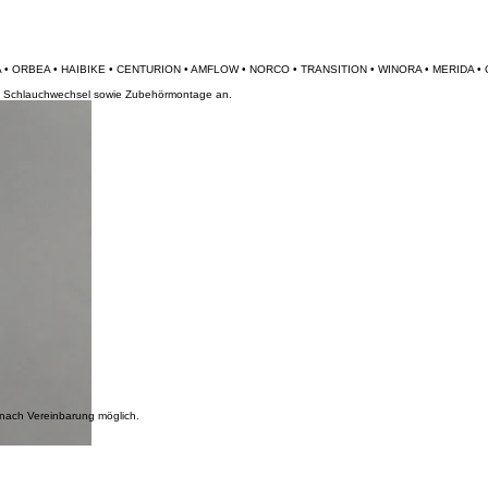
inbikes
Werkstatttermin
Größenrechner
Rennräder
und Schlauchwechsel sowie Zubehörmontage an.
e nach Vereinbarung möglich.