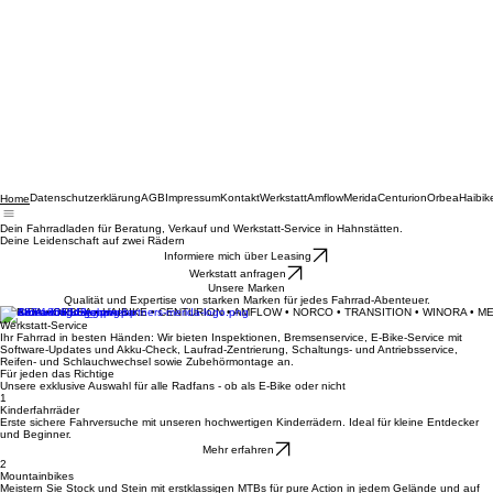
Datenschutzerklärung
AGB
Impressum
Kontakt
Werkstatt
Amflow
Merida
Centurion
Orbea
Haibik
Home
Dein Fahrradladen für Beratung, Verkauf und Werkstatt-Service in Hahnstätten.
Deine Leidenschaft auf zwei Rädern
Informiere mich über Leasing
Werkstatt anfragen
Unsere Marken
Qualität und Expertise von starken Marken für jedes Fahrrad-Abenteuer.
MERIDA • ORBEA • HAIBIKE • CENTURION • AMFLOW • NORCO • TRANSITION • WINORA • M
Werkstatt-Service
Ihr Fahrrad in besten Händen: Wir bieten Inspektionen, Bremsenservice, E-Bike-Service mit
Software-Updates und Akku-Check, Laufrad-Zentrierung, Schaltungs- und Antriebsservice,
Reifen- und Schlauchwechsel sowie Zubehörmontage an.
Für jeden das Richtige
Unsere exklusive Auswahl für alle Radfans - ob als E-Bike oder nicht
1
Kinderfahrräder
Erste sichere Fahrversuche mit unseren hochwertigen Kinderrädern. Ideal für kleine Entdecker
und Beginner.
Mehr erfahren