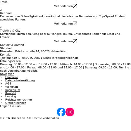
2
Mountainbikes
Meistern Sie Stock und Stein mit erstklassigen MTBs für pure Action in jedem Gelände und auf
Trails.
Mehr erfahren
3
Rennrad
Entdecke pure Schnelligkeit auf dem Asphalt: federleichte Bauweise und Top-Speed für dein
sportliches Fahren.
Mehr erfahren
4
Trekking & City
Komfortabel durch den Alltag oder auf langen Touren. Entspanntes Fahren für Stadt und
Freizeit.
Mehr erfahren
Kontakt & Anfahrt
Standort
Bikerleben Brückenstraße 14, 65623 Hahnstätten
Kontakt
Telefon: +49 (0) 6430 9229631 Email: info@bikerleben.de
Öffnungszeiten
Dienstag: 08:00 - 12:00 und 14:00 - 17:00 | Mittwoch: 14:00 - 17:00 | Donnerstag: 08:00 - 12:00
und 14:00 - 17:00 | Freitag: 08:00 - 12:00 und 14:00 - 17:00 | Samstag: 09:00 - 12:00. Termine
nach Vereinbarung möglich.
Navigation
Startseite
Datenschutzerklärung
AGB
Werkstatt
Impressum
Kontakt
Leasing
Reichweitenrechner
Größenrechner
Folgen Sie uns
© 2026 Bikerleben. Alle Rechte vorbehalten.