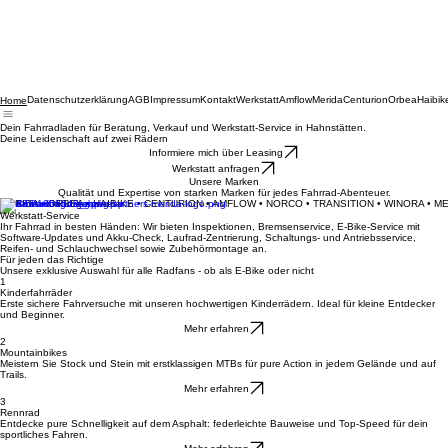
Datenschutzerklärung
AGB
Impressum
Kontakt
Werkstatt
Amflow
Merida
Centurion
Orbea
Haibik
Home
Dein Fahrradladen für Beratung, Verkauf und Werkstatt-Service in Hahnstätten.
Deine Leidenschaft auf zwei Rädern
Informiere mich über Leasing
Werkstatt anfragen
Unsere Marken
Qualität und Expertise von starken Marken für jedes Fahrrad-Abenteuer.
MERIDA • ORBEA • HAIBIKE • CENTURION • AMFLOW • NORCO • TRANSITION • WINORA • M
Werkstatt-Service
Ihr Fahrrad in besten Händen: Wir bieten Inspektionen, Bremsenservice, E-Bike-Service mit
Software-Updates und Akku-Check, Laufrad-Zentrierung, Schaltungs- und Antriebsservice,
Reifen- und Schlauchwechsel sowie Zubehörmontage an.
Für jeden das Richtige
Unsere exklusive Auswahl für alle Radfans - ob als E-Bike oder nicht
1
Kinderfahrräder
Erste sichere Fahrversuche mit unseren hochwertigen Kinderrädern. Ideal für kleine Entdecker
und Beginner.
Mehr erfahren
2
Mountainbikes
Meistern Sie Stock und Stein mit erstklassigen MTBs für pure Action in jedem Gelände und auf
Trails.
Mehr erfahren
3
Rennrad