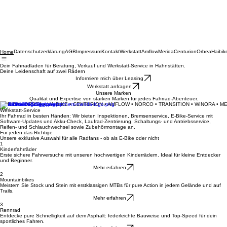
Datenschutzerklärung
AGB
Impressum
Kontakt
Werkstatt
Amflow
Merida
Centurion
Orbea
Haibik
Home
Dein Fahrradladen für Beratung, Verkauf und Werkstatt-Service in Hahnstätten.
Deine Leidenschaft auf zwei Rädern
Informiere mich über Leasing
Werkstatt anfragen
Unsere Marken
Qualität und Expertise von starken Marken für jedes Fahrrad-Abenteuer.
MERIDA • ORBEA • HAIBIKE • CENTURION • AMFLOW • NORCO • TRANSITION • WINORA • M
Werkstatt-Service
Ihr Fahrrad in besten Händen: Wir bieten Inspektionen, Bremsenservice, E-Bike-Service mit
Software-Updates und Akku-Check, Laufrad-Zentrierung, Schaltungs- und Antriebsservice,
Reifen- und Schlauchwechsel sowie Zubehörmontage an.
Für jeden das Richtige
Unsere exklusive Auswahl für alle Radfans - ob als E-Bike oder nicht
1
Kinderfahrräder
Erste sichere Fahrversuche mit unseren hochwertigen Kinderrädern. Ideal für kleine Entdecker
und Beginner.
Mehr erfahren
2
Mountainbikes
Meistern Sie Stock und Stein mit erstklassigen MTBs für pure Action in jedem Gelände und auf
Trails.
Mehr erfahren
3
Rennrad