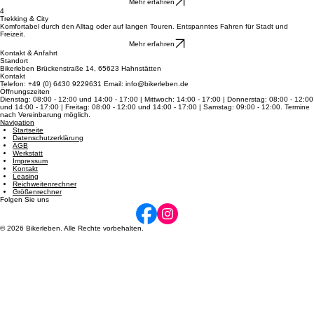
Entdecke pure Schnelligkeit auf dem Asphalt: federleichte Bauweise und Top-Speed für dein
sportliches Fahren.
Mehr erfahren
4
Trekking & City
Komfortabel durch den Alltag oder auf langen Touren. Entspanntes Fahren für Stadt und
Freizeit.
Mehr erfahren
Kontakt & Anfahrt
Standort
Bikerleben Brückenstraße 14, 65623 Hahnstätten
Kontakt
Telefon: +49 (0) 6430 9229631 Email: info@bikerleben.de
Öffnungszeiten
Dienstag: 08:00 - 12:00 und 14:00 - 17:00 | Mittwoch: 14:00 - 17:00 | Donnerstag: 08:00 - 12:00
und 14:00 - 17:00 | Freitag: 08:00 - 12:00 und 14:00 - 17:00 | Samstag: 09:00 - 12:00. Termine
nach Vereinbarung möglich.
Navigation
Startseite
Datenschutzerklärung
AGB
Werkstatt
Impressum
Kontakt
Leasing
Reichweitenrechner
Größenrechner
Folgen Sie uns
© 2026 Bikerleben. Alle Rechte vorbehalten.