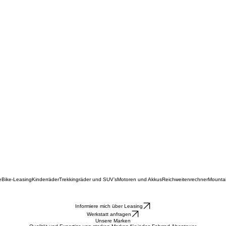
e
Bike-Leasing
Kinderräder
Trekkingräder und SUV’s
Motoren und Akkus
Reichweitenrechner
Mounta