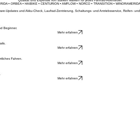
Informiere mich über Leasing
Werkstatt anfragen
Unsere Marken
Qualität und Expertise von starken Marken für jedes Fahrrad-Abenteuer.
ERIDA • ORBEA • HAIBIKE • CENTURION • AMFLOW • NORCO • TRANSITION • WINORA
ftware-Updates und Akku-Check, Laufrad-Zentrierung, Schaltungs- und Antriebsservice, Reifen- 
nd Beginner.
Mehr erfahren
ils.
Mehr erfahren
tliches Fahren.
Mehr erfahren
.
Mehr erfahren
0 und 14:00 - 17:00 | Freitag: 08:00 - 12:00 und 14:00 - 17:00 | Samstag: 09:00 - 12:00. Termin