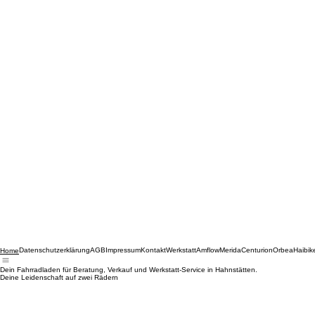
Datenschutzerklärung
AGB
Impressum
Kontakt
Werkstatt
Amflow
Merida
Centurion
Orbea
Haibik
Home
Dein Fahrradladen für Beratung, Verkauf und Werkstatt-Service in Hahnstätten.
Deine Leidenschaft auf zwei Rädern