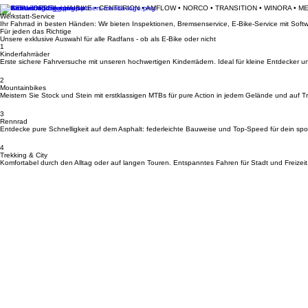
MERIDA • ORBEA • HAIBIKE • CENTURION • AMFLOW • NORCO • TRANSITION • WINORA • M
Werkstatt-Service
Ihr Fahrrad in besten Händen: Wir bieten Inspektionen, Bremsenservice, E-Bike-Service mit So
Für jeden das Richtige
Unsere exklusive Auswahl für alle Radfans - ob als E-Bike oder nicht
1
Kinderfahrräder
Erste sichere Fahrversuche mit unseren hochwertigen Kinderrädern. Ideal für kleine Entdecker u
2
Mountainbikes
Meistern Sie Stock und Stein mit erstklassigen MTBs für pure Action in jedem Gelände und auf Tra
3
Rennrad
Entdecke pure Schnelligkeit auf dem Asphalt: federleichte Bauweise und Top-Speed für dein spor
4
Trekking & City
Komfortabel durch den Alltag oder auf langen Touren. Entspanntes Fahren für Stadt und Freizeit
Kontakt & Anfahrt
Standort
Bikerleben Brückenstraße 14, 65623 Hahnstätten
Kontakt
Telefon: +49 (0) 6430 9229631 Email: info@bikerleben.de
Öffnungszeiten
Dienstag: 08:00 - 12:00 und 14:00 - 17:00 | Mittwoch: 14:00 - 17:00 | Donnerstag: 08:00 - 12:0
Navigation
Startseite
Datenschutzerklärung
AGB
Werkstatt
Impressum