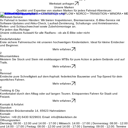
Dein Fahrradladen für Beratung, Verkauf und Werkstatt-Service in Hahnstätten.
Deine Leidenschaft auf zwei Rädern
Informiere mich über Leasing
Werkstatt anfragen
Unsere Marken
Qualität und Expertise von starken Marken für jedes Fahrrad-Abenteuer.
MERIDA • ORBEA • HAIBIKE • CENTURION • AMFLOW • NORCO • TRANSITION • WINORA • M
Werkstatt-Service
Ihr Fahrrad in besten Händen: Wir bieten Inspektionen, Bremsenservice, E-Bike-Service mit
Software-Updates und Akku-Check, Laufrad-Zentrierung, Schaltungs- und Antriebsservice,
Reifen- und Schlauchwechsel sowie Zubehörmontage an.
Für jeden das Richtige
Unsere exklusive Auswahl für alle Radfans - ob als E-Bike oder nicht
1
Kinderfahrräder
Erste sichere Fahrversuche mit unseren hochwertigen Kinderrädern. Ideal für kleine Entdecker
und Beginner.
Mehr erfahren
2
Mountainbikes
Meistern Sie Stock und Stein mit erstklassigen MTBs für pure Action in jedem Gelände und auf
Trails.
Mehr erfahren
3
Rennrad
Entdecke pure Schnelligkeit auf dem Asphalt: federleichte Bauweise und Top-Speed für dein
sportliches Fahren.
Mehr erfahren
4
Trekking & City
Komfortabel durch den Alltag oder auf langen Touren. Entspanntes Fahren für Stadt und
Freizeit.
Mehr erfahren
Kontakt & Anfahrt
Standort
Bikerleben Brückenstraße 14, 65623 Hahnstätten
Kontakt
Telefon: +49 (0) 6430 9229631 Email: info@bikerleben.de