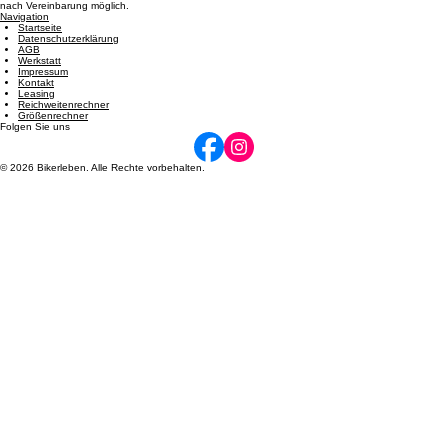
Öffnungszeiten
Dienstag: 08:00 - 12:00 und 14:00 - 17:00 | Mittwoch: 14:00 - 17:00 | Donnerstag: 08:00 - 12:00
und 14:00 - 17:00 | Freitag: 08:00 - 12:00 und 14:00 - 17:00 | Samstag: 09:00 - 12:00. Termine
nach Vereinbarung möglich.
Navigation
Startseite
Datenschutzerklärung
AGB
Werkstatt
Impressum
Kontakt
Leasing
Reichweitenrechner
Größenrechner
Folgen Sie uns
© 2026 Bikerleben. Alle Rechte vorbehalten.