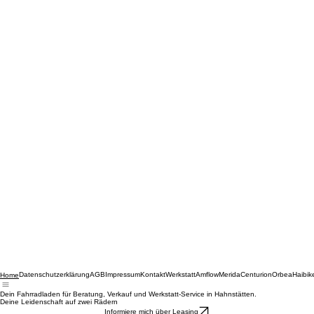
Datenschutzerklärung
AGB
Impressum
Kontakt
Werkstatt
Amflow
Merida
Centurion
Orbea
Haibik
Home