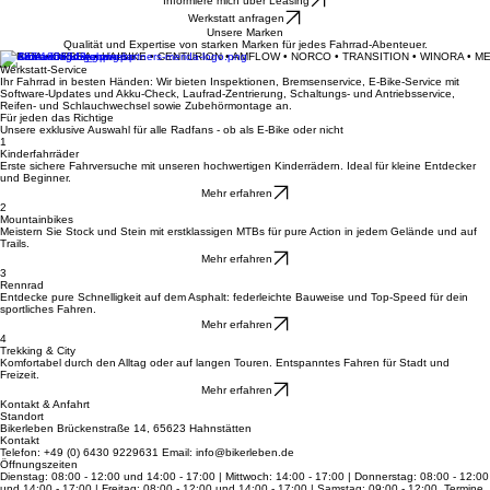
Dein Fahrradladen für Beratung, Verkauf und Werkstatt-Service in Hahnstätten.
Deine Leidenschaft auf zwei Rädern
Informiere mich über Leasing
Werkstatt anfragen
Unsere Marken
Qualität und Expertise von starken Marken für jedes Fahrrad-Abenteuer.
MERIDA • ORBEA • HAIBIKE • CENTURION • AMFLOW • NORCO • TRANSITION • WINORA • M
Werkstatt-Service
Ihr Fahrrad in besten Händen: Wir bieten Inspektionen, Bremsenservice, E-Bike-Service mit
Software-Updates und Akku-Check, Laufrad-Zentrierung, Schaltungs- und Antriebsservice,
Reifen- und Schlauchwechsel sowie Zubehörmontage an.
Für jeden das Richtige
Unsere exklusive Auswahl für alle Radfans - ob als E-Bike oder nicht
1
Kinderfahrräder
Erste sichere Fahrversuche mit unseren hochwertigen Kinderrädern. Ideal für kleine Entdecker
und Beginner.
Mehr erfahren
2
Mountainbikes
Meistern Sie Stock und Stein mit erstklassigen MTBs für pure Action in jedem Gelände und auf
Trails.
Mehr erfahren
3
Rennrad
Entdecke pure Schnelligkeit auf dem Asphalt: federleichte Bauweise und Top-Speed für dein
sportliches Fahren.
Mehr erfahren
4
Trekking & City
Komfortabel durch den Alltag oder auf langen Touren. Entspanntes Fahren für Stadt und
Freizeit.
Mehr erfahren
Kontakt & Anfahrt
Standort
Bikerleben Brückenstraße 14, 65623 Hahnstätten
Kontakt
Telefon: +49 (0) 6430 9229631 Email: info@bikerleben.de