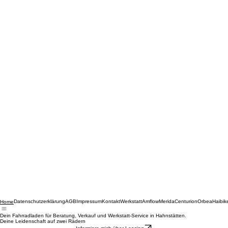
Datenschutzerklärung
AGB
Impressum
Kontakt
Werkstatt
Amflow
Merida
Centurion
Orbea
Haibik
Home