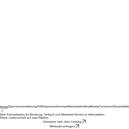
Datenschutzerklärung
AGB
Impressum
Kontakt
Werkstatt
Amflow
Merida
Centurion
Orbea
Haibik
Home
Dein Fahrradladen für Beratung, Verkauf und Werkstatt-Service in Hahnstätten.
Deine Leidenschaft auf zwei Rädern