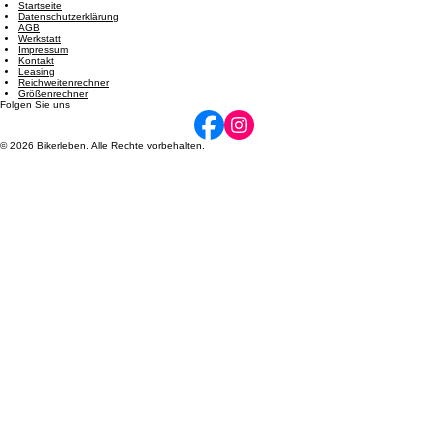
und 14:00 - 17:00 | Freitag: 08:00 - 12:00 und 14:00 - 17:00 | Samstag: 09:00 - 12:00. Termine
nach Vereinbarung möglich.
Navigation
Startseite
Datenschutzerklärung
AGB
Werkstatt
Impressum
Kontakt
Leasing
Reichweitenrechner
Größenrechner
Folgen Sie uns
© 2026 Bikerleben. Alle Rechte vorbehalten.