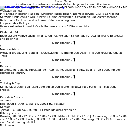
Informiere mich über Leasing
Werkstatt anfragen
Unsere Marken
Qualität und Expertise von starken Marken für jedes Fahrrad-Abenteuer.
MERIDA • ORBEA • HAIBIKE • CENTURION • AMFLOW • NORCO • TRANSITION • WINORA • M
Werkstatt-Service
Ihr Fahrrad in besten Händen: Wir bieten Inspektionen, Bremsenservice, E-Bike-Service mit
Software-Updates und Akku-Check, Laufrad-Zentrierung, Schaltungs- und Antriebsservice,
Reifen- und Schlauchwechsel sowie Zubehörmontage an.
Für jeden das Richtige
Unsere exklusive Auswahl für alle Radfans - ob als E-Bike oder nicht
1
Kinderfahrräder
Erste sichere Fahrversuche mit unseren hochwertigen Kinderrädern. Ideal für kleine Entdecker
und Beginner.
Mehr erfahren
2
Mountainbikes
Meistern Sie Stock und Stein mit erstklassigen MTBs für pure Action in jedem Gelände und auf
Trails.
Mehr erfahren
3
Rennrad
Entdecke pure Schnelligkeit auf dem Asphalt: federleichte Bauweise und Top-Speed für dein
sportliches Fahren.
Mehr erfahren
4
Trekking & City
Komfortabel durch den Alltag oder auf langen Touren. Entspanntes Fahren für Stadt und
Freizeit.
Mehr erfahren
Kontakt & Anfahrt
Standort
Bikerleben Brückenstraße 14, 65623 Hahnstätten
Kontakt
Telefon: +49 (0) 6430 9229631 Email: info@bikerleben.de
Öffnungszeiten
Dienstag: 08:00 - 12:00 und 14:00 - 17:00 | Mittwoch: 14:00 - 17:00 | Donnerstag: 08:00 - 12:00