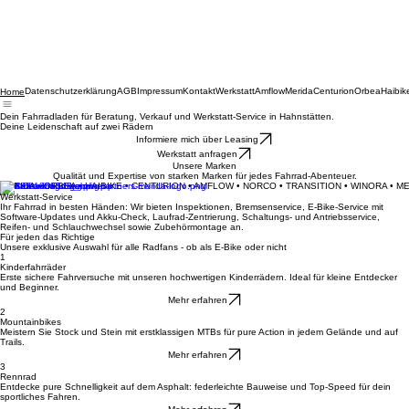
Datenschutzerklärung
AGB
Impressum
Kontakt
Werkstatt
Amflow
Merida
Centurion
Orbea
Haibik
Home
Dein Fahrradladen für Beratung, Verkauf und Werkstatt-Service in Hahnstätten.
Deine Leidenschaft auf zwei Rädern
Informiere mich über Leasing
Werkstatt anfragen
Unsere Marken
Qualität und Expertise von starken Marken für jedes Fahrrad-Abenteuer.
MERIDA • ORBEA • HAIBIKE • CENTURION • AMFLOW • NORCO • TRANSITION • WINORA • M
Werkstatt-Service
Ihr Fahrrad in besten Händen: Wir bieten Inspektionen, Bremsenservice, E-Bike-Service mit
Software-Updates und Akku-Check, Laufrad-Zentrierung, Schaltungs- und Antriebsservice,
Reifen- und Schlauchwechsel sowie Zubehörmontage an.
Für jeden das Richtige
Unsere exklusive Auswahl für alle Radfans - ob als E-Bike oder nicht
1
Kinderfahrräder
Erste sichere Fahrversuche mit unseren hochwertigen Kinderrädern. Ideal für kleine Entdecker
und Beginner.
Mehr erfahren
2
Mountainbikes
Meistern Sie Stock und Stein mit erstklassigen MTBs für pure Action in jedem Gelände und auf
Trails.
Mehr erfahren
3
Rennrad