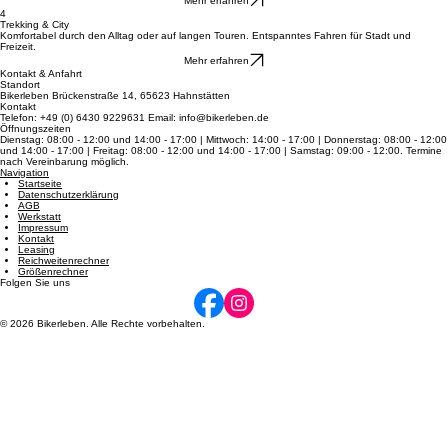
Entdecke pure Schnelligkeit auf dem Asphalt: federleichte Bauweise und Top-Speed für dein
sportliches Fahren.
Mehr erfahren
4
Trekking & City
Komfortabel durch den Alltag oder auf langen Touren. Entspanntes Fahren für Stadt und
Freizeit.
Mehr erfahren
Kontakt & Anfahrt
Standort
Bikerleben Brückenstraße 14, 65623 Hahnstätten
Kontakt
Telefon: +49 (0) 6430 9229631 Email: info@bikerleben.de
Öffnungszeiten
Dienstag: 08:00 - 12:00 und 14:00 - 17:00 | Mittwoch: 14:00 - 17:00 | Donnerstag: 08:00 - 12:00
und 14:00 - 17:00 | Freitag: 08:00 - 12:00 und 14:00 - 17:00 | Samstag: 09:00 - 12:00. Termine
nach Vereinbarung möglich.
Navigation
Startseite
Datenschutzerklärung
AGB
Werkstatt
Impressum
Kontakt
Leasing
Reichweitenrechner
Größenrechner
Folgen Sie uns
© 2026 Bikerleben. Alle Rechte vorbehalten.