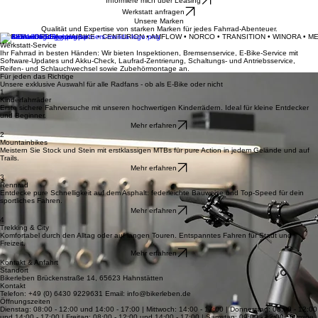
Dein Fahrradladen für Beratung, Verkauf und Werkstatt-Service in Hahnstätten.
Deine Leidenschaft auf zwei Rädern
Informiere mich über Leasing
Werkstatt anfragen
Unsere Marken
Qualität und Expertise von starken Marken für jedes Fahrrad-Abenteuer.
MERIDA • ORBEA • HAIBIKE • CENTURION • AMFLOW • NORCO • TRANSITION • WINORA • M
Werkstatt-Service
Ihr Fahrrad in besten Händen: Wir bieten Inspektionen, Bremsenservice, E-Bike-Service mit
Software-Updates und Akku-Check, Laufrad-Zentrierung, Schaltungs- und Antriebsservice,
Reifen- und Schlauchwechsel sowie Zubehörmontage an.
Für jeden das Richtige
Unsere exklusive Auswahl für alle Radfans - ob als E-Bike oder nicht
1
Kinderfahrräder
Erste sichere Fahrversuche mit unseren hochwertigen Kinderrädern. Ideal für kleine Entdecker
und Beginner.
Mehr erfahren
2
Mountainbikes
Meistern Sie Stock und Stein mit erstklassigen MTBs für pure Action in jedem Gelände und auf
Trails.
Mehr erfahren
3
Rennrad
Entdecke pure Schnelligkeit auf dem Asphalt: federleichte Bauweise und Top-Speed für dein
sportliches Fahren.
Mehr erfahren
4
Trekking & City
Komfortabel durch den Alltag oder auf langen Touren. Entspanntes Fahren für Stadt und
Freizeit.
Mehr erfahren
Kontakt & Anfahrt
Standort
Bikerleben Brückenstraße 14, 65623 Hahnstätten
Kontakt