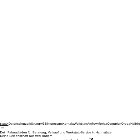
Datenschutzerklärung
AGB
Impressum
Kontakt
Werkstatt
Amflow
Merida
Centurion
Orbea
Haibik
Home