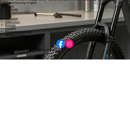
Telefon: +49 (0) 6430 9229631 Email: info@bikerleben.de
Öffnungszeiten
Dienstag: 08:00 - 12:00 und 14:00 - 17:00 | Mittwoch: 14:00 - 17:00 | Donnerstag: 08:00 - 12:00
und 14:00 - 17:00 | Freitag: 08:00 - 12:00 und 14:00 - 17:00 | Samstag: 09:00 - 12:00. Termine
nach Vereinbarung möglich.
Navigation
Startseite
Datenschutzerklärung
AGB
Werkstatt
Impressum
Kontakt
Leasing
Reichweitenrechner
Größenrechner
Folgen Sie uns
© 2026 Bikerleben. Alle Rechte vorbehalten.