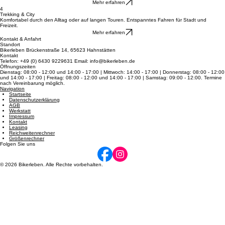
Rennrad
Entdecke pure Schnelligkeit auf dem Asphalt: federleichte Bauweise und Top-Speed für dein
sportliches Fahren.
Mehr erfahren
4
Trekking & City
Komfortabel durch den Alltag oder auf langen Touren. Entspanntes Fahren für Stadt und
Freizeit.
Mehr erfahren
Kontakt & Anfahrt
Standort
Bikerleben Brückenstraße 14, 65623 Hahnstätten
Kontakt
Telefon: +49 (0) 6430 9229631 Email: info@bikerleben.de
Öffnungszeiten
Dienstag: 08:00 - 12:00 und 14:00 - 17:00 | Mittwoch: 14:00 - 17:00 | Donnerstag: 08:00 - 12:00
und 14:00 - 17:00 | Freitag: 08:00 - 12:00 und 14:00 - 17:00 | Samstag: 09:00 - 12:00. Termine
nach Vereinbarung möglich.
Navigation
Startseite
Datenschutzerklärung
AGB
Werkstatt
Impressum
Kontakt
Leasing
Reichweitenrechner
Größenrechner
Folgen Sie uns
© 2026 Bikerleben. Alle Rechte vorbehalten.