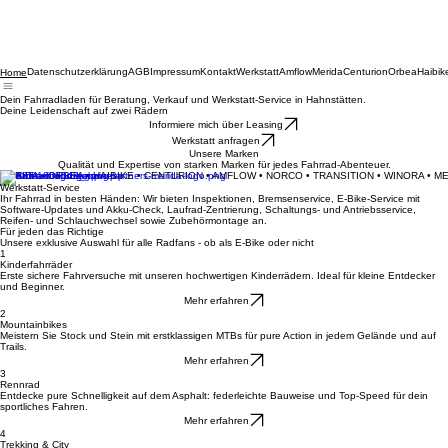
Datenschutzerklärung
AGB
Impressum
Kontakt
Werkstatt
Amflow
Merida
Centurion
Orbea
Haibik
Home
Dein Fahrradladen für Beratung, Verkauf und Werkstatt-Service in Hahnstätten.
Deine Leidenschaft auf zwei Rädern
Informiere mich über Leasing
Werkstatt anfragen
Unsere Marken
Qualität und Expertise von starken Marken für jedes Fahrrad-Abenteuer.
MERIDA • ORBEA • HAIBIKE • CENTURION • AMFLOW • NORCO • TRANSITION • WINORA • M
Werkstatt-Service
Ihr Fahrrad in besten Händen: Wir bieten Inspektionen, Bremsenservice, E-Bike-Service mit
Software-Updates und Akku-Check, Laufrad-Zentrierung, Schaltungs- und Antriebsservice,
Reifen- und Schlauchwechsel sowie Zubehörmontage an.
Für jeden das Richtige
Unsere exklusive Auswahl für alle Radfans - ob als E-Bike oder nicht
1
Kinderfahrräder
Erste sichere Fahrversuche mit unseren hochwertigen Kinderrädern. Ideal für kleine Entdecker
und Beginner.
Mehr erfahren
2
Mountainbikes
Meistern Sie Stock und Stein mit erstklassigen MTBs für pure Action in jedem Gelände und auf
Trails.
Mehr erfahren
3
Rennrad
Entdecke pure Schnelligkeit auf dem Asphalt: federleichte Bauweise und Top-Speed für dein
sportliches Fahren.