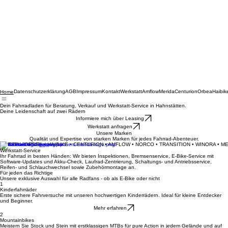
Datenschutzerklärung
AGB
Impressum
Kontakt
Werkstatt
Amflow
Merida
Centurion
Orbea
Haibik
Home
Dein Fahrradladen für Beratung, Verkauf und Werkstatt-Service in Hahnstätten.
Deine Leidenschaft auf zwei Rädern
Informiere mich über Leasing
Werkstatt anfragen
Unsere Marken
Qualität und Expertise von starken Marken für jedes Fahrrad-Abenteuer.
MERIDA • ORBEA • HAIBIKE • CENTURION • AMFLOW • NORCO • TRANSITION • WINORA • M
Werkstatt-Service
Ihr Fahrrad in besten Händen: Wir bieten Inspektionen, Bremsenservice, E-Bike-Service mit
Software-Updates und Akku-Check, Laufrad-Zentrierung, Schaltungs- und Antriebsservice,
Reifen- und Schlauchwechsel sowie Zubehörmontage an.
Für jeden das Richtige
Unsere exklusive Auswahl für alle Radfans - ob als E-Bike oder nicht
1
Kinderfahrräder
Erste sichere Fahrversuche mit unseren hochwertigen Kinderrädern. Ideal für kleine Entdecker
und Beginner.
Mehr erfahren