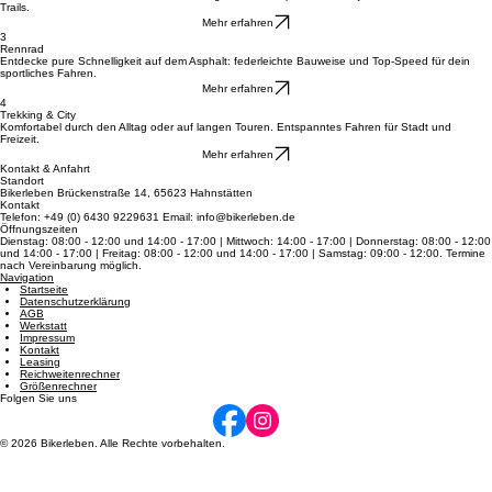
2
Mountainbikes
Meistern Sie Stock und Stein mit erstklassigen MTBs für pure Action in jedem Gelände und auf
Trails.
Mehr erfahren
3
Rennrad
Entdecke pure Schnelligkeit auf dem Asphalt: federleichte Bauweise und Top-Speed für dein
sportliches Fahren.
Mehr erfahren
4
Trekking & City
Komfortabel durch den Alltag oder auf langen Touren. Entspanntes Fahren für Stadt und
Freizeit.
Mehr erfahren
Kontakt & Anfahrt
Standort
Bikerleben Brückenstraße 14, 65623 Hahnstätten
Kontakt
Telefon: +49 (0) 6430 9229631 Email: info@bikerleben.de
Öffnungszeiten
Dienstag: 08:00 - 12:00 und 14:00 - 17:00 | Mittwoch: 14:00 - 17:00 | Donnerstag: 08:00 - 12:00
und 14:00 - 17:00 | Freitag: 08:00 - 12:00 und 14:00 - 17:00 | Samstag: 09:00 - 12:00. Termine
nach Vereinbarung möglich.
Navigation
Startseite
Datenschutzerklärung
AGB
Werkstatt
Impressum
Kontakt
Leasing
Reichweitenrechner
Größenrechner
Folgen Sie uns
© 2026 Bikerleben. Alle Rechte vorbehalten.