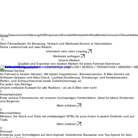
Datenschutzerklärung
AGB
Impressum
Kontakt
Werkstatt
Amflow
Merida
Centurion
Orbea
Haibik
Home
Dein Fahrradladen für Beratung, Verkauf und Werkstatt-Service in Hahnstätten.
Deine Leidenschaft auf zwei Rädern
Informiere mich über Leasing
Werkstatt anfragen
Unsere Marken
Qualität und Expertise von starken Marken für jedes Fahrrad-Abenteuer.
MERIDA • ORBEA • HAIBIKE • CENTURION • AMFLOW • NORCO • TRANSITION • WINORA • M
Werkstatt-Service
Ihr Fahrrad in besten Händen: Wir bieten Inspektionen, Bremsenservice, E-Bike-Service mit
Software-Updates und Akku-Check, Laufrad-Zentrierung, Schaltungs- und Antriebsservice,
Reifen- und Schlauchwechsel sowie Zubehörmontage an.
Für jeden das Richtige
Unsere exklusive Auswahl für alle Radfans - ob als E-Bike oder nicht
1
Kinderfahrräder
Erste sichere Fahrversuche mit unseren hochwertigen Kinderrädern. Ideal für kleine Entdecker
und Beginner.
Mehr erfahren
2
Mountainbikes
Meistern Sie Stock und Stein mit erstklassigen MTBs für pure Action in jedem Gelände und auf
Trails.
Mehr erfahren
3