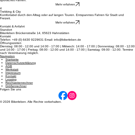
Rennrad
Entdecke pure Schnelligkeit auf dem Asphalt: federleichte Bauweise und Top-Speed für dein
sportliches Fahren.
Mehr erfahren
4
Trekking & City
Komfortabel durch den Alltag oder auf langen Touren. Entspanntes Fahren für Stadt und
Freizeit.
Mehr erfahren
Kontakt & Anfahrt
Standort
Bikerleben Brückenstraße 14, 65623 Hahnstätten
Kontakt
Telefon: +49 (0) 6430 9229631 Email: info@bikerleben.de
Öffnungszeiten
Dienstag: 08:00 - 12:00 und 14:00 - 17:00 | Mittwoch: 14:00 - 17:00 | Donnerstag: 08:00 - 12:00
und 14:00 - 17:00 | Freitag: 08:00 - 12:00 und 14:00 - 17:00 | Samstag: 09:00 - 12:00. Termine
nach Vereinbarung möglich.
Navigation
Startseite
Datenschutzerklärung
AGB
Werkstatt
Impressum
Kontakt
Leasing
Reichweitenrechner
Größenrechner
Folgen Sie uns
© 2026 Bikerleben. Alle Rechte vorbehalten.