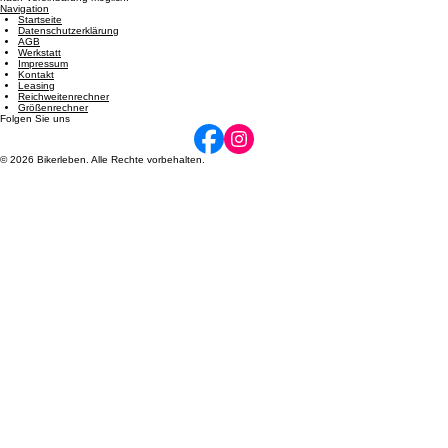
Dienstag: 08:00 - 12:00 und 14:00 - 17:00 | Mittwoch: 14:00 - 17:00 | Donnerstag: 08:00 - 12:00
und 14:00 - 17:00 | Freitag: 08:00 - 12:00 und 14:00 - 17:00 | Samstag: 09:00 - 12:00. Termine
nach Vereinbarung möglich.
Navigation
Startseite
Datenschutzerklärung
AGB
Werkstatt
Impressum
Kontakt
Leasing
Reichweitenrechner
Größenrechner
Folgen Sie uns
© 2026 Bikerleben. Alle Rechte vorbehalten.