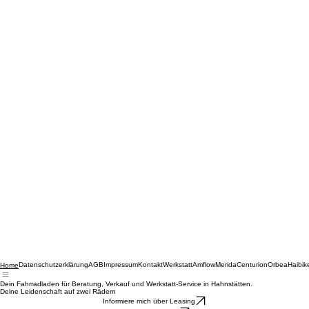
Datenschutzerklärung
AGB
Impressum
Kontakt
Werkstatt
Amflow
Merida
Centurion
Orbea
Haibik
Home
Dein Fahrradladen für Beratung, Verkauf und Werkstatt-Service in Hahnstätten.