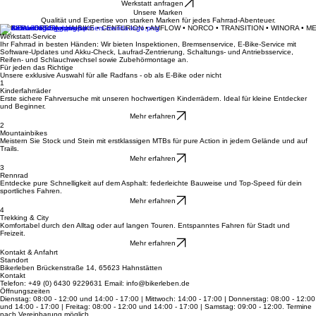
Deine Leidenschaft auf zwei Rädern
Informiere mich über Leasing
Werkstatt anfragen
Unsere Marken
Qualität und Expertise von starken Marken für jedes Fahrrad-Abenteuer.
MERIDA • ORBEA • HAIBIKE • CENTURION • AMFLOW • NORCO • TRANSITION • WINORA • M
Werkstatt-Service
Ihr Fahrrad in besten Händen: Wir bieten Inspektionen, Bremsenservice, E-Bike-Service mit
Software-Updates und Akku-Check, Laufrad-Zentrierung, Schaltungs- und Antriebsservice,
Reifen- und Schlauchwechsel sowie Zubehörmontage an.
Für jeden das Richtige
Unsere exklusive Auswahl für alle Radfans - ob als E-Bike oder nicht
1
Kinderfahrräder
Erste sichere Fahrversuche mit unseren hochwertigen Kinderrädern. Ideal für kleine Entdecker
und Beginner.
Mehr erfahren
2
Mountainbikes
Meistern Sie Stock und Stein mit erstklassigen MTBs für pure Action in jedem Gelände und auf
Trails.
Mehr erfahren
3
Rennrad
Entdecke pure Schnelligkeit auf dem Asphalt: federleichte Bauweise und Top-Speed für dein
sportliches Fahren.
Mehr erfahren
4
Trekking & City
Komfortabel durch den Alltag oder auf langen Touren. Entspanntes Fahren für Stadt und
Freizeit.
Mehr erfahren
Kontakt & Anfahrt
Standort
Bikerleben Brückenstraße 14, 65623 Hahnstätten
Kontakt
Telefon: +49 (0) 6430 9229631 Email: info@bikerleben.de
Öffnungszeiten