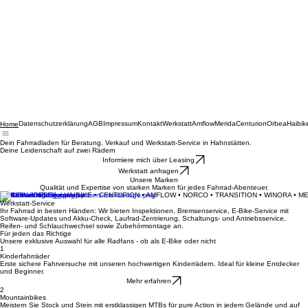
Datenschutzerklärung
AGB
Impressum
Kontakt
Werkstatt
Amflow
Merida
Centurion
Orbea
Haibik
Home
Dein Fahrradladen für Beratung, Verkauf und Werkstatt-Service in Hahnstätten.
Deine Leidenschaft auf zwei Rädern
Informiere mich über Leasing
Werkstatt anfragen
Unsere Marken
Qualität und Expertise von starken Marken für jedes Fahrrad-Abenteuer.
MERIDA • ORBEA • HAIBIKE • CENTURION • AMFLOW • NORCO • TRANSITION • WINORA • M
Werkstatt-Service
Ihr Fahrrad in besten Händen: Wir bieten Inspektionen, Bremsenservice, E-Bike-Service mit
Software-Updates und Akku-Check, Laufrad-Zentrierung, Schaltungs- und Antriebsservice,
Reifen- und Schlauchwechsel sowie Zubehörmontage an.
Für jeden das Richtige
Unsere exklusive Auswahl für alle Radfans - ob als E-Bike oder nicht
1
Kinderfahrräder
Erste sichere Fahrversuche mit unseren hochwertigen Kinderrädern. Ideal für kleine Entdecker
und Beginner.
Mehr erfahren