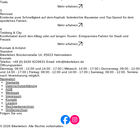
2
Mountainbikes
Meistern Sie Stock und Stein mit erstklassigen MTBs für pure Action in jedem Gelände und auf
Trails.
Mehr erfahren
3
Rennrad
Entdecke pure Schnelligkeit auf dem Asphalt: federleichte Bauweise und Top-Speed für dein
sportliches Fahren.
Mehr erfahren
4
Trekking & City
Komfortabel durch den Alltag oder auf langen Touren. Entspanntes Fahren für Stadt und
Freizeit.
Mehr erfahren
Kontakt & Anfahrt
Standort
Bikerleben Brückenstraße 14, 65623 Hahnstätten
Kontakt
Telefon: +49 (0) 6430 9229631 Email: info@bikerleben.de
Öffnungszeiten
Dienstag: 08:00 - 12:00 und 14:00 - 17:00 | Mittwoch: 14:00 - 17:00 | Donnerstag: 08:00 - 12:00
und 14:00 - 17:00 | Freitag: 08:00 - 12:00 und 14:00 - 17:00 | Samstag: 09:00 - 12:00. Termine
nach Vereinbarung möglich.
Navigation
Startseite
Datenschutzerklärung
AGB
Werkstatt
Impressum
Kontakt
Leasing
Reichweitenrechner
Größenrechner
Folgen Sie uns
© 2026 Bikerleben. Alle Rechte vorbehalten.