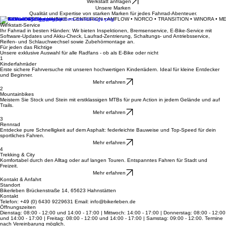
Deine Leidenschaft auf zwei Rädern
Informiere mich über Leasing
Werkstatt anfragen
Unsere Marken
Qualität und Expertise von starken Marken für jedes Fahrrad-Abenteuer.
MERIDA • ORBEA • HAIBIKE • CENTURION • AMFLOW • NORCO • TRANSITION • WINORA • M
Werkstatt-Service
Ihr Fahrrad in besten Händen: Wir bieten Inspektionen, Bremsenservice, E-Bike-Service mit
Software-Updates und Akku-Check, Laufrad-Zentrierung, Schaltungs- und Antriebsservice,
Reifen- und Schlauchwechsel sowie Zubehörmontage an.
Für jeden das Richtige
Unsere exklusive Auswahl für alle Radfans - ob als E-Bike oder nicht
1
Kinderfahrräder
Erste sichere Fahrversuche mit unseren hochwertigen Kinderrädern. Ideal für kleine Entdecker
und Beginner.
Mehr erfahren
2
Mountainbikes
Meistern Sie Stock und Stein mit erstklassigen MTBs für pure Action in jedem Gelände und auf
Trails.
Mehr erfahren
3
Rennrad
Entdecke pure Schnelligkeit auf dem Asphalt: federleichte Bauweise und Top-Speed für dein
sportliches Fahren.
Mehr erfahren
4
Trekking & City
Komfortabel durch den Alltag oder auf langen Touren. Entspanntes Fahren für Stadt und
Freizeit.
Mehr erfahren
Kontakt & Anfahrt
Standort
Bikerleben Brückenstraße 14, 65623 Hahnstätten
Kontakt
Telefon: +49 (0) 6430 9229631 Email: info@bikerleben.de
Öffnungszeiten