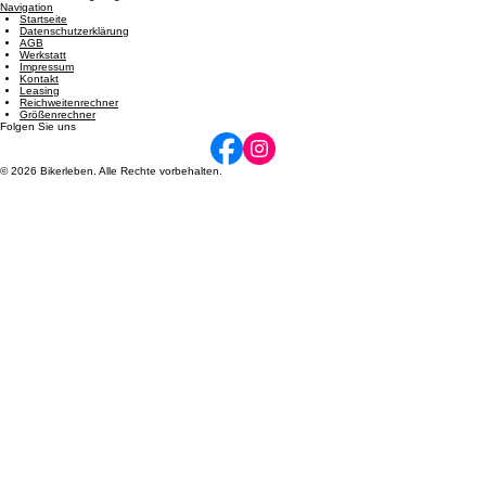
Dienstag: 08:00 - 12:00 und 14:00 - 17:00 | Mittwoch: 14:00 - 17:00 | Donnerstag: 08:00 - 12:00
und 14:00 - 17:00 | Freitag: 08:00 - 12:00 und 14:00 - 17:00 | Samstag: 09:00 - 12:00. Termine
nach Vereinbarung möglich.
Navigation
Startseite
Datenschutzerklärung
AGB
Werkstatt
Impressum
Kontakt
Leasing
Reichweitenrechner
Größenrechner
Folgen Sie uns
© 2026 Bikerleben. Alle Rechte vorbehalten.