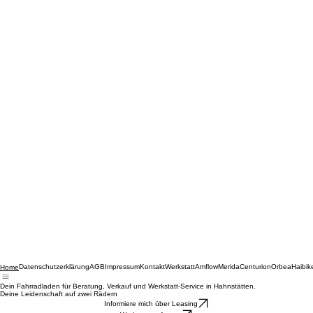
Datenschutzerklärung
AGB
Impressum
Kontakt
Werkstatt
Amflow
Merida
Centurion
Orbea
Haibik
Home
Dein Fahrradladen für Beratung, Verkauf und Werkstatt-Service in Hahnstätten.