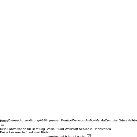
Datenschutzerklärung
AGB
Impressum
Kontakt
Werkstatt
Amflow
Merida
Centurion
Orbea
Haibik
Home