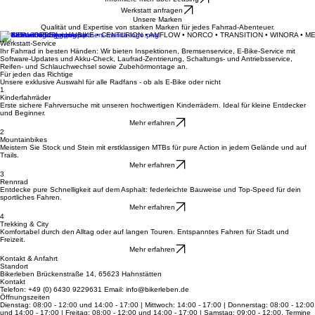
Dein Fahrradladen für Beratung, Verkauf und Werkstatt-Service in Hahnstätten.
Deine Leidenschaft auf zwei Rädern
Informiere mich über Leasing
Werkstatt anfragen
Unsere Marken
Qualität und Expertise von starken Marken für jedes Fahrrad-Abenteuer.
MERIDA • ORBEA • HAIBIKE • CENTURION • AMFLOW • NORCO • TRANSITION • WINORA • M
Werkstatt-Service
Ihr Fahrrad in besten Händen: Wir bieten Inspektionen, Bremsenservice, E-Bike-Service mit
Software-Updates und Akku-Check, Laufrad-Zentrierung, Schaltungs- und Antriebsservice,
Reifen- und Schlauchwechsel sowie Zubehörmontage an.
Für jeden das Richtige
Unsere exklusive Auswahl für alle Radfans - ob als E-Bike oder nicht
1
Kinderfahrräder
Erste sichere Fahrversuche mit unseren hochwertigen Kinderrädern. Ideal für kleine Entdecker
und Beginner.
Mehr erfahren
2
Mountainbikes
Meistern Sie Stock und Stein mit erstklassigen MTBs für pure Action in jedem Gelände und auf
Trails.
Mehr erfahren
3
Rennrad
Entdecke pure Schnelligkeit auf dem Asphalt: federleichte Bauweise und Top-Speed für dein
sportliches Fahren.
Mehr erfahren
4
Trekking & City
Komfortabel durch den Alltag oder auf langen Touren. Entspanntes Fahren für Stadt und
Freizeit.
Mehr erfahren
Kontakt & Anfahrt
Standort
Bikerleben Brückenstraße 14, 65623 Hahnstätten
Kontakt
Telefon: +49 (0) 6430 9229631 Email: info@bikerleben.de