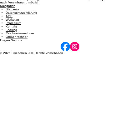
Öffnungszeiten
Dienstag: 08:00 - 12:00 und 14:00 - 17:00 | Mittwoch: 14:00 - 17:00 | Donnerstag: 08:00 - 12:00
und 14:00 - 17:00 | Freitag: 08:00 - 12:00 und 14:00 - 17:00 | Samstag: 09:00 - 12:00. Termine
nach Vereinbarung möglich.
Navigation
Startseite
Datenschutzerklärung
AGB
Werkstatt
Impressum
Kontakt
Leasing
Reichweitenrechner
Größenrechner
Folgen Sie uns
© 2026 Bikerleben. Alle Rechte vorbehalten.