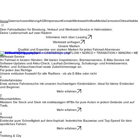
Datenschutzerklärung
AGB
Impressum
Kontakt
Werkstatt
Amflow
Merida
Centurion
Orbea
Haibik
Home
Dein Fahrradladen für Beratung, Verkauf und Werkstatt-Service in Hahnstätten.
Deine Leidenschaft auf zwei Rädern
Informiere mich über Leasing
Werkstatt anfragen
Unsere Marken
Qualität und Expertise von starken Marken für jedes Fahrrad-Abenteuer.
MERIDA • ORBEA • HAIBIKE • CENTURION • AMFLOW • NORCO • TRANSITION • WINORA • M
Werkstatt-Service
Ihr Fahrrad in besten Händen: Wir bieten Inspektionen, Bremsenservice, E-Bike-Service mit
Software-Updates und Akku-Check, Laufrad-Zentrierung, Schaltungs- und Antriebsservice,
Reifen- und Schlauchwechsel sowie Zubehörmontage an.
Für jeden das Richtige
Unsere exklusive Auswahl für alle Radfans - ob als E-Bike oder nicht
1
Kinderfahrräder
Erste sichere Fahrversuche mit unseren hochwertigen Kinderrädern. Ideal für kleine Entdecker
und Beginner.
Mehr erfahren
2
Mountainbikes
Meistern Sie Stock und Stein mit erstklassigen MTBs für pure Action in jedem Gelände und auf
Trails.
Mehr erfahren
3
Rennrad
Entdecke pure Schnelligkeit auf dem Asphalt: federleichte Bauweise und Top-Speed für dein
sportliches Fahren.