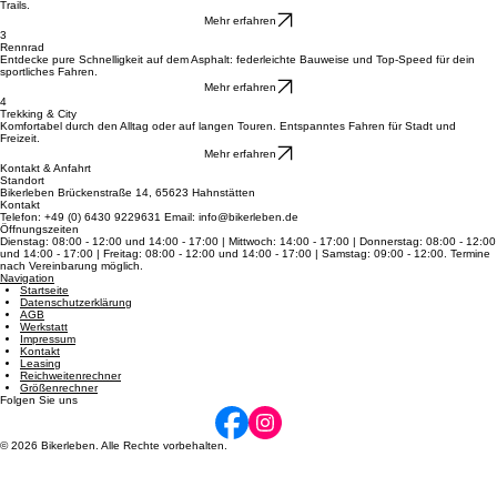
2
Mountainbikes
Meistern Sie Stock und Stein mit erstklassigen MTBs für pure Action in jedem Gelände und auf
Trails.
Mehr erfahren
3
Rennrad
Entdecke pure Schnelligkeit auf dem Asphalt: federleichte Bauweise und Top-Speed für dein
sportliches Fahren.
Mehr erfahren
4
Trekking & City
Komfortabel durch den Alltag oder auf langen Touren. Entspanntes Fahren für Stadt und
Freizeit.
Mehr erfahren
Kontakt & Anfahrt
Standort
Bikerleben Brückenstraße 14, 65623 Hahnstätten
Kontakt
Telefon: +49 (0) 6430 9229631 Email: info@bikerleben.de
Öffnungszeiten
Dienstag: 08:00 - 12:00 und 14:00 - 17:00 | Mittwoch: 14:00 - 17:00 | Donnerstag: 08:00 - 12:00
und 14:00 - 17:00 | Freitag: 08:00 - 12:00 und 14:00 - 17:00 | Samstag: 09:00 - 12:00. Termine
nach Vereinbarung möglich.
Navigation
Startseite
Datenschutzerklärung
AGB
Werkstatt
Impressum
Kontakt
Leasing
Reichweitenrechner
Größenrechner
Folgen Sie uns
© 2026 Bikerleben. Alle Rechte vorbehalten.