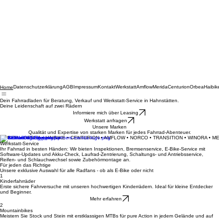
Datenschutzerklärung
AGB
Impressum
Kontakt
Werkstatt
Amflow
Merida
Centurion
Orbea
Haibik
Home
Dein Fahrradladen für Beratung, Verkauf und Werkstatt-Service in Hahnstätten.
Deine Leidenschaft auf zwei Rädern
Informiere mich über Leasing
Werkstatt anfragen
Unsere Marken
Qualität und Expertise von starken Marken für jedes Fahrrad-Abenteuer.
MERIDA • ORBEA • HAIBIKE • CENTURION • AMFLOW • NORCO • TRANSITION • WINORA • M
Werkstatt-Service
Ihr Fahrrad in besten Händen: Wir bieten Inspektionen, Bremsenservice, E-Bike-Service mit
Software-Updates und Akku-Check, Laufrad-Zentrierung, Schaltungs- und Antriebsservice,
Reifen- und Schlauchwechsel sowie Zubehörmontage an.
Für jeden das Richtige
Unsere exklusive Auswahl für alle Radfans - ob als E-Bike oder nicht
1
Kinderfahrräder
Erste sichere Fahrversuche mit unseren hochwertigen Kinderrädern. Ideal für kleine Entdecker
und Beginner.
Mehr erfahren