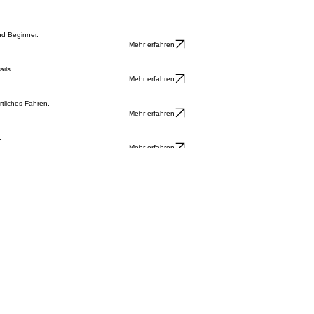
Qualität und Expertise von starken Marken für jedes Fahrrad-Abenteuer.
ERIDA • ORBEA • HAIBIKE • CENTURION • AMFLOW • NORCO • TRANSITION • WINORA
ftware-Updates und Akku-Check, Laufrad-Zentrierung, Schaltungs- und Antriebsservice, Reifen- 
nd Beginner.
Mehr erfahren
ils.
Mehr erfahren
tliches Fahren.
Mehr erfahren
.
Mehr erfahren
0 und 14:00 - 17:00 | Freitag: 08:00 - 12:00 und 14:00 - 17:00 | Samstag: 09:00 - 12:00. Termin