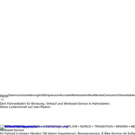
Datenschutzerklärung
AGB
Impressum
Kontakt
Werkstatt
Amflow
Merida
Centurion
Orbea
Haibik
Home
Dein Fahrradladen für Beratung, Verkauf und Werkstatt-Service in Hahnstätten.
Deine Leidenschaft auf zwei Rädern