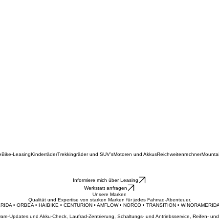
e
Bike-Leasing
Kinderräder
Trekkingräder und SUV’s
Motoren und Akkus
Reichweitenrechner
Mounta
Informiere mich über Leasing
Werkstatt anfragen
Unsere Marken