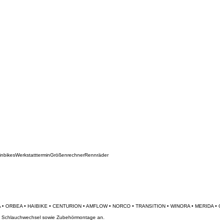
inbikes
Werkstatttermin
Größenrechner
Rennräder