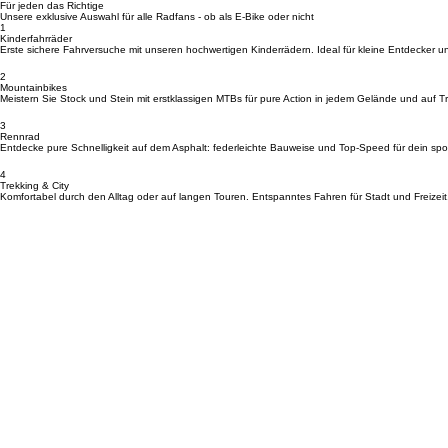
MERIDA • ORBEA • HAIBIKE • CENTURION • AMFLOW • NORCO • TRANSITION • WINORA • M
Werkstatt-Service
Ihr Fahrrad in besten Händen: Wir bieten Inspektionen, Bremsenservice, E-Bike-Service mit So
Für jeden das Richtige
Unsere exklusive Auswahl für alle Radfans - ob als E-Bike oder nicht
1
Kinderfahrräder
Erste sichere Fahrversuche mit unseren hochwertigen Kinderrädern. Ideal für kleine Entdecker u
2
Mountainbikes
Meistern Sie Stock und Stein mit erstklassigen MTBs für pure Action in jedem Gelände und auf Tra
3
Rennrad
Entdecke pure Schnelligkeit auf dem Asphalt: federleichte Bauweise und Top-Speed für dein spor
4
Trekking & City
Komfortabel durch den Alltag oder auf langen Touren. Entspanntes Fahren für Stadt und Freizeit
Kontakt & Anfahrt
Standort
Bikerleben Brückenstraße 14, 65623 Hahnstätten
Kontakt
Telefon: +49 (0) 6430 9229631 Email: info@bikerleben.de
Öffnungszeiten
Dienstag: 08:00 - 12:00 und 14:00 - 17:00 | Mittwoch: 14:00 - 17:00 | Donnerstag: 08:00 - 12:0
Navigation
Startseite
Datenschutzerklärung
AGB
Werkstatt
Impressum
Kontakt
Leasing
Reichweitenrechner
Größenrechner