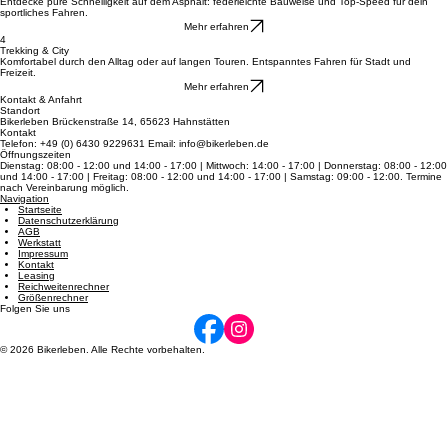
Mehr erfahren
3
Rennrad
Entdecke pure Schnelligkeit auf dem Asphalt: federleichte Bauweise und Top-Speed für dein
sportliches Fahren.
Mehr erfahren
4
Trekking & City
Komfortabel durch den Alltag oder auf langen Touren. Entspanntes Fahren für Stadt und
Freizeit.
Mehr erfahren
Kontakt & Anfahrt
Standort
Bikerleben Brückenstraße 14, 65623 Hahnstätten
Kontakt
Telefon: +49 (0) 6430 9229631 Email: info@bikerleben.de
Öffnungszeiten
Dienstag: 08:00 - 12:00 und 14:00 - 17:00 | Mittwoch: 14:00 - 17:00 | Donnerstag: 08:00 - 12:00
und 14:00 - 17:00 | Freitag: 08:00 - 12:00 und 14:00 - 17:00 | Samstag: 09:00 - 12:00. Termine
nach Vereinbarung möglich.
Navigation
Startseite
Datenschutzerklärung
AGB
Werkstatt
Impressum
Kontakt
Leasing
Reichweitenrechner
Größenrechner
Folgen Sie uns
© 2026 Bikerleben. Alle Rechte vorbehalten.