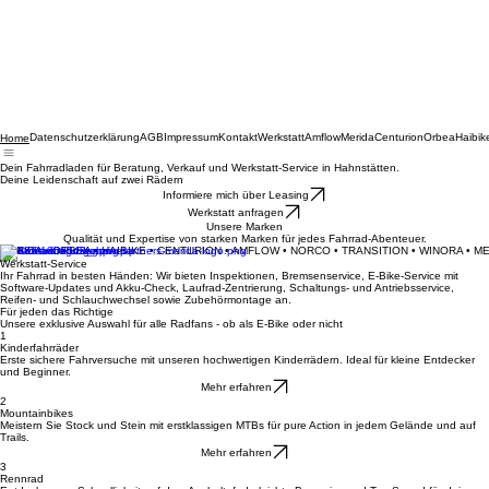
Datenschutzerklärung
AGB
Impressum
Kontakt
Werkstatt
Amflow
Merida
Centurion
Orbea
Haibik
Home
Dein Fahrradladen für Beratung, Verkauf und Werkstatt-Service in Hahnstätten.
Deine Leidenschaft auf zwei Rädern
Informiere mich über Leasing
Werkstatt anfragen
Unsere Marken
Qualität und Expertise von starken Marken für jedes Fahrrad-Abenteuer.
MERIDA • ORBEA • HAIBIKE • CENTURION • AMFLOW • NORCO • TRANSITION • WINORA • M
Werkstatt-Service
Ihr Fahrrad in besten Händen: Wir bieten Inspektionen, Bremsenservice, E-Bike-Service mit
Software-Updates und Akku-Check, Laufrad-Zentrierung, Schaltungs- und Antriebsservice,
Reifen- und Schlauchwechsel sowie Zubehörmontage an.
Für jeden das Richtige
Unsere exklusive Auswahl für alle Radfans - ob als E-Bike oder nicht
1
Kinderfahrräder
Erste sichere Fahrversuche mit unseren hochwertigen Kinderrädern. Ideal für kleine Entdecker
und Beginner.
Mehr erfahren
2
Mountainbikes
Meistern Sie Stock und Stein mit erstklassigen MTBs für pure Action in jedem Gelände und auf
Trails.