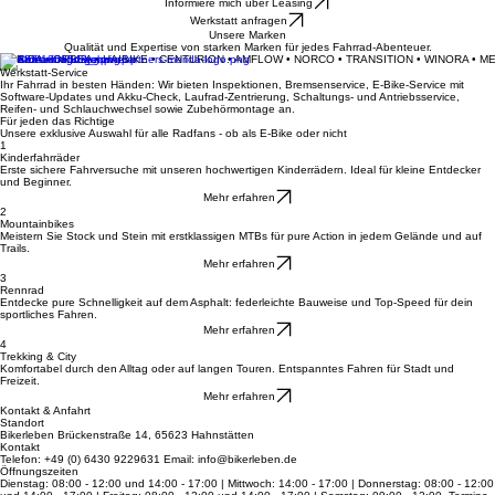
Dein Fahrradladen für Beratung, Verkauf und Werkstatt-Service in Hahnstätten.
Deine Leidenschaft auf zwei Rädern
Informiere mich über Leasing
Werkstatt anfragen
Unsere Marken
Qualität und Expertise von starken Marken für jedes Fahrrad-Abenteuer.
MERIDA • ORBEA • HAIBIKE • CENTURION • AMFLOW • NORCO • TRANSITION • WINORA • M
Werkstatt-Service
Ihr Fahrrad in besten Händen: Wir bieten Inspektionen, Bremsenservice, E-Bike-Service mit
Software-Updates und Akku-Check, Laufrad-Zentrierung, Schaltungs- und Antriebsservice,
Reifen- und Schlauchwechsel sowie Zubehörmontage an.
Für jeden das Richtige
Unsere exklusive Auswahl für alle Radfans - ob als E-Bike oder nicht
1
Kinderfahrräder
Erste sichere Fahrversuche mit unseren hochwertigen Kinderrädern. Ideal für kleine Entdecker
und Beginner.
Mehr erfahren
2
Mountainbikes
Meistern Sie Stock und Stein mit erstklassigen MTBs für pure Action in jedem Gelände und auf
Trails.
Mehr erfahren
3
Rennrad
Entdecke pure Schnelligkeit auf dem Asphalt: federleichte Bauweise und Top-Speed für dein
sportliches Fahren.
Mehr erfahren
4
Trekking & City
Komfortabel durch den Alltag oder auf langen Touren. Entspanntes Fahren für Stadt und
Freizeit.
Mehr erfahren
Kontakt & Anfahrt
Standort
Bikerleben Brückenstraße 14, 65623 Hahnstätten
Kontakt