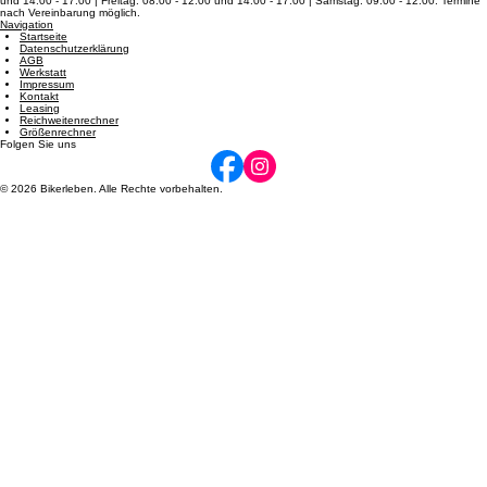
Telefon: +49 (0) 6430 9229631 Email: info@bikerleben.de
Öffnungszeiten
Dienstag: 08:00 - 12:00 und 14:00 - 17:00 | Mittwoch: 14:00 - 17:00 | Donnerstag: 08:00 - 12:00
und 14:00 - 17:00 | Freitag: 08:00 - 12:00 und 14:00 - 17:00 | Samstag: 09:00 - 12:00. Termine
nach Vereinbarung möglich.
Navigation
Startseite
Datenschutzerklärung
AGB
Werkstatt
Impressum
Kontakt
Leasing
Reichweitenrechner
Größenrechner
Folgen Sie uns
© 2026 Bikerleben. Alle Rechte vorbehalten.