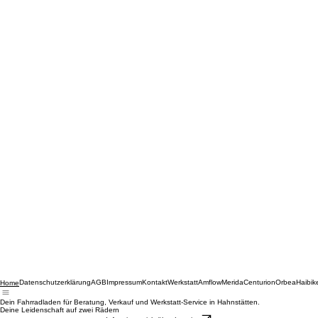
Datenschutzerklärung
AGB
Impressum
Kontakt
Werkstatt
Amflow
Merida
Centurion
Orbea
Haibik
Home