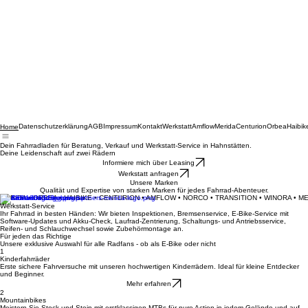
Datenschutzerklärung
AGB
Impressum
Kontakt
Werkstatt
Amflow
Merida
Centurion
Orbea
Haibik
Home
Dein Fahrradladen für Beratung, Verkauf und Werkstatt-Service in Hahnstätten.
Deine Leidenschaft auf zwei Rädern
Informiere mich über Leasing
Werkstatt anfragen
Unsere Marken
Qualität und Expertise von starken Marken für jedes Fahrrad-Abenteuer.
MERIDA • ORBEA • HAIBIKE • CENTURION • AMFLOW • NORCO • TRANSITION • WINORA • M
Werkstatt-Service
Ihr Fahrrad in besten Händen: Wir bieten Inspektionen, Bremsenservice, E-Bike-Service mit
Software-Updates und Akku-Check, Laufrad-Zentrierung, Schaltungs- und Antriebsservice,
Reifen- und Schlauchwechsel sowie Zubehörmontage an.
Für jeden das Richtige
Unsere exklusive Auswahl für alle Radfans - ob als E-Bike oder nicht
1
Kinderfahrräder
Erste sichere Fahrversuche mit unseren hochwertigen Kinderrädern. Ideal für kleine Entdecker
und Beginner.
Mehr erfahren