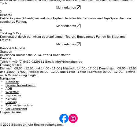
2
Mountainbikes
Meistern Sie Stock und Stein mit erstklassigen MTBs für pure Action in jedem Gelände und auf
Trails.
Mehr erfahren
3
Rennrad
Entdecke pure Schnelligkeit auf dem Asphalt: federleichte Bauweise und Top-Speed für dein
sportliches Fahren.
Mehr erfahren
4
Trekking & City
Komfortabel durch den Alltag oder auf langen Touren. Entspanntes Fahren für Stadt und
Freizeit.
Mehr erfahren
Kontakt & Anfahrt
Standort
Bikerleben Brückenstraße 14, 65623 Hahnstätten
Kontakt
Telefon: +49 (0) 6430 9229631 Email: info@bikerleben.de
Öffnungszeiten
Dienstag: 08:00 - 12:00 und 14:00 - 17:00 | Mittwoch: 14:00 - 17:00 | Donnerstag: 08:00 - 12:00
und 14:00 - 17:00 | Freitag: 08:00 - 12:00 und 14:00 - 17:00 | Samstag: 09:00 - 12:00. Termine
nach Vereinbarung möglich.
Navigation
Startseite
Datenschutzerklärung
AGB
Werkstatt
Impressum
Kontakt
Leasing
Reichweitenrechner
Größenrechner
Folgen Sie uns
© 2026 Bikerleben. Alle Rechte vorbehalten.