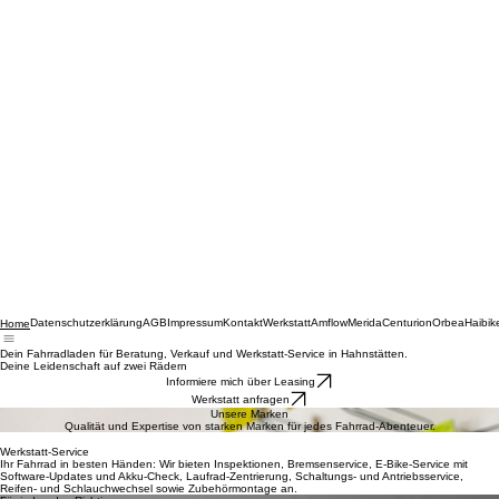
Datenschutzerklärung
AGB
Impressum
Kontakt
Werkstatt
Amflow
Merida
Centurion
Orbea
Haibik
Home
Dein Fahrradladen für Beratung, Verkauf und Werkstatt-Service in Hahnstätten.
Deine Leidenschaft auf zwei Rädern
Informiere mich über Leasing
Werkstatt anfragen
Unsere Marken