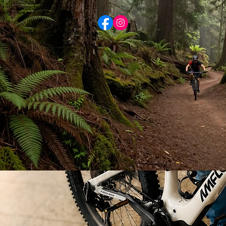
Datenschutzerklärung
AGB
Werkstatt
Impressum
Kontakt
Leasing
Reichweitenrechner
Größenrechner
Folgen Sie uns
© 2026 Bikerleben. Alle Rechte vorbehalten.