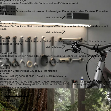
Qualität und Expertise von starken Marken für jedes Fahrrad-Abenteuer.
MERIDA • ORBEA • HAIBIKE • CENTURION • AMFLOW • NORCO • TRANSITION • WINORA • M
Werkstatt-Service
Ihr Fahrrad in besten Händen: Wir bieten Inspektionen, Bremsenservice, E-Bike-Service mit
Software-Updates und Akku-Check, Laufrad-Zentrierung, Schaltungs- und Antriebsservice,
Reifen- und Schlauchwechsel sowie Zubehörmontage an.
Für jeden das Richtige
Unsere exklusive Auswahl für alle Radfans - ob als E-Bike oder nicht
1
Kinderfahrräder
Erste sichere Fahrversuche mit unseren hochwertigen Kinderrädern. Ideal für kleine Entdecker
und Beginner.
Mehr erfahren
2
Mountainbikes
Meistern Sie Stock und Stein mit erstklassigen MTBs für pure Action in jedem Gelände und auf
Trails.
Mehr erfahren
3
Rennrad
Entdecke pure Schnelligkeit auf dem Asphalt: federleichte Bauweise und Top-Speed für dein
sportliches Fahren.
Mehr erfahren
4
Trekking & City
Komfortabel durch den Alltag oder auf langen Touren. Entspanntes Fahren für Stadt und
Freizeit.
Mehr erfahren
Kontakt & Anfahrt
Standort
Bikerleben Brückenstraße 14, 65623 Hahnstätten
Kontakt
Telefon: +49 (0) 6430 9229631 Email: info@bikerleben.de
Öffnungszeiten
Dienstag: 08:00 - 12:00 und 14:00 - 17:00 | Mittwoch: 14:00 - 17:00 | Donnerstag: 08:00 - 12:00
und 14:00 - 17:00 | Freitag: 08:00 - 12:00 und 14:00 - 17:00 | Samstag: 09:00 - 12:00. Termine
nach Vereinbarung möglich.
Navigation
Startseite