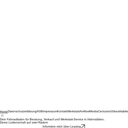
Datenschutzerklärung
AGB
Impressum
Kontakt
Werkstatt
Amflow
Merida
Centurion
Orbea
Haibik
Home