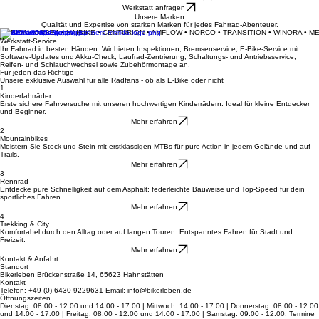
Dein Fahrradladen für Beratung, Verkauf und Werkstatt-Service in Hahnstätten.
Deine Leidenschaft auf zwei Rädern
Informiere mich über Leasing
Werkstatt anfragen
Unsere Marken
Qualität und Expertise von starken Marken für jedes Fahrrad-Abenteuer.
MERIDA • ORBEA • HAIBIKE • CENTURION • AMFLOW • NORCO • TRANSITION • WINORA • M
Werkstatt-Service
Ihr Fahrrad in besten Händen: Wir bieten Inspektionen, Bremsenservice, E-Bike-Service mit
Software-Updates und Akku-Check, Laufrad-Zentrierung, Schaltungs- und Antriebsservice,
Reifen- und Schlauchwechsel sowie Zubehörmontage an.
Für jeden das Richtige
Unsere exklusive Auswahl für alle Radfans - ob als E-Bike oder nicht
1
Kinderfahrräder
Erste sichere Fahrversuche mit unseren hochwertigen Kinderrädern. Ideal für kleine Entdecker
und Beginner.
Mehr erfahren
2
Mountainbikes
Meistern Sie Stock und Stein mit erstklassigen MTBs für pure Action in jedem Gelände und auf
Trails.
Mehr erfahren
3
Rennrad
Entdecke pure Schnelligkeit auf dem Asphalt: federleichte Bauweise und Top-Speed für dein
sportliches Fahren.
Mehr erfahren
4
Trekking & City
Komfortabel durch den Alltag oder auf langen Touren. Entspanntes Fahren für Stadt und
Freizeit.
Mehr erfahren
Kontakt & Anfahrt
Standort
Bikerleben Brückenstraße 14, 65623 Hahnstätten
Kontakt
Telefon: +49 (0) 6430 9229631 Email: info@bikerleben.de