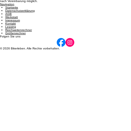
Öffnungszeiten
Dienstag: 08:00 - 12:00 und 14:00 - 17:00 | Mittwoch: 14:00 - 17:00 | Donnerstag: 08:00 - 12:00
und 14:00 - 17:00 | Freitag: 08:00 - 12:00 und 14:00 - 17:00 | Samstag: 09:00 - 12:00. Termine
nach Vereinbarung möglich.
Navigation
Startseite
Datenschutzerklärung
AGB
Werkstatt
Impressum
Kontakt
Leasing
Reichweitenrechner
Größenrechner
Folgen Sie uns
© 2026 Bikerleben. Alle Rechte vorbehalten.