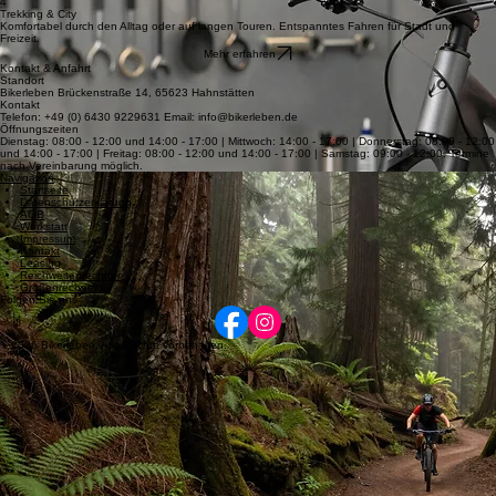
sportliches Fahren.
Mehr erfahren
4
Trekking & City
Komfortabel durch den Alltag oder auf langen Touren. Entspanntes Fahren für Stadt und
Freizeit.
Mehr erfahren
Kontakt & Anfahrt
Standort
Bikerleben Brückenstraße 14, 65623 Hahnstätten
Kontakt
Telefon: +49 (0) 6430 9229631 Email: info@bikerleben.de
Öffnungszeiten
Dienstag: 08:00 - 12:00 und 14:00 - 17:00 | Mittwoch: 14:00 - 17:00 | Donnerstag: 08:00 - 12:00
und 14:00 - 17:00 | Freitag: 08:00 - 12:00 und 14:00 - 17:00 | Samstag: 09:00 - 12:00. Termine
nach Vereinbarung möglich.
Navigation
Startseite
Datenschutzerklärung
AGB
Werkstatt
Impressum
Kontakt
Leasing
Reichweitenrechner
Größenrechner
Folgen Sie uns
© 2026 Bikerleben. Alle Rechte vorbehalten.