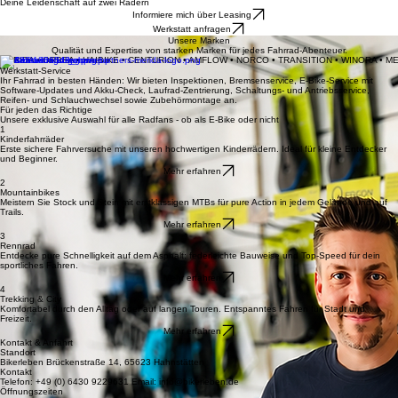
Datenschutzerklärung
AGB
Impressum
Kontakt
Werkstatt
Amflow
Merida
Centurion
Orbea
Haibik
Home
Dein Fahrradladen für Beratung, Verkauf und Werkstatt-Service in Hahnstätten.
Deine Leidenschaft auf zwei Rädern
Informiere mich über Leasing
Werkstatt anfragen
Unsere Marken
Qualität und Expertise von starken Marken für jedes Fahrrad-Abenteuer.
MERIDA • ORBEA • HAIBIKE • CENTURION • AMFLOW • NORCO • TRANSITION • WINORA • M
Werkstatt-Service
Ihr Fahrrad in besten Händen: Wir bieten Inspektionen, Bremsenservice, E-Bike-Service mit
Software-Updates und Akku-Check, Laufrad-Zentrierung, Schaltungs- und Antriebsservice,
Reifen- und Schlauchwechsel sowie Zubehörmontage an.
Für jeden das Richtige
Unsere exklusive Auswahl für alle Radfans - ob als E-Bike oder nicht
1
Kinderfahrräder
Erste sichere Fahrversuche mit unseren hochwertigen Kinderrädern. Ideal für kleine Entdecker
und Beginner.
Mehr erfahren
2
Mountainbikes
Meistern Sie Stock und Stein mit erstklassigen MTBs für pure Action in jedem Gelände und auf
Trails.
Mehr erfahren
3
Rennrad
Entdecke pure Schnelligkeit auf dem Asphalt: federleichte Bauweise und Top-Speed für dein
sportliches Fahren.
Mehr erfahren
4
Trekking & City
Komfortabel durch den Alltag oder auf langen Touren. Entspanntes Fahren für Stadt und