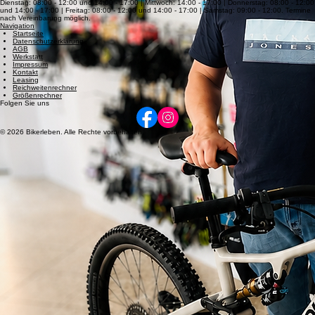
Freizeit.
Mehr erfahren
Kontakt & Anfahrt
Standort
Bikerleben Brückenstraße 14, 65623 Hahnstätten
Kontakt
Telefon: +49 (0) 6430 9229631 Email: info@bikerleben.de
Öffnungszeiten
Dienstag: 08:00 - 12:00 und 14:00 - 17:00 | Mittwoch: 14:00 - 17:00 | Donnerstag: 08:00 - 12:00
und 14:00 - 17:00 | Freitag: 08:00 - 12:00 und 14:00 - 17:00 | Samstag: 09:00 - 12:00. Termine
nach Vereinbarung möglich.
Navigation
Startseite
Datenschutzerklärung
AGB
Werkstatt
Impressum
Kontakt
Leasing
Reichweitenrechner
Größenrechner
Folgen Sie uns
© 2026 Bikerleben. Alle Rechte vorbehalten.