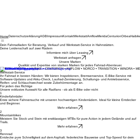
Datenschutzerklärung
AGB
Impressum
Kontakt
Werkstatt
Amflow
Merida
Centurion
Orbea
Haibik
Home
Dein Fahrradladen für Beratung, Verkauf und Werkstatt-Service in Hahnstätten.
Deine Leidenschaft auf zwei Rädern
Informiere mich über Leasing
Werkstatt anfragen
Unsere Marken
Qualität und Expertise von starken Marken für jedes Fahrrad-Abenteuer.
MERIDA • ORBEA • HAIBIKE • CENTURION • AMFLOW • NORCO • TRANSITION • WINORA • M
Werkstatt-Service
Ihr Fahrrad in besten Händen: Wir bieten Inspektionen, Bremsenservice, E-Bike-Service mit
Software-Updates und Akku-Check, Laufrad-Zentrierung, Schaltungs- und Antriebsservice,
Reifen- und Schlauchwechsel sowie Zubehörmontage an.
Für jeden das Richtige
Unsere exklusive Auswahl für alle Radfans - ob als E-Bike oder nicht
1
Kinderfahrräder
Erste sichere Fahrversuche mit unseren hochwertigen Kinderrädern. Ideal für kleine Entdecker
und Beginner.
Mehr erfahren
2
Mountainbikes
Meistern Sie Stock und Stein mit erstklassigen MTBs für pure Action in jedem Gelände und auf
Trails.
Mehr erfahren