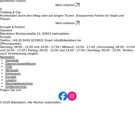
3
Rennrad
Entdecke pure Schnelligkeit auf dem Asphalt: federleichte Bauweise und Top-Speed für dein
sportliches Fahren.
Mehr erfahren
4
Trekking & City
Komfortabel durch den Alltag oder auf langen Touren. Entspanntes Fahren für Stadt und
Freizeit.
Mehr erfahren
Kontakt & Anfahrt
Standort
Bikerleben Brückenstraße 14, 65623 Hahnstätten
Kontakt
Telefon: +49 (0) 6430 9229631 Email: info@bikerleben.de
Öffnungszeiten
Dienstag: 08:00 - 12:00 und 14:00 - 17:00 | Mittwoch: 14:00 - 17:00 | Donnerstag: 08:00 - 12:00
und 14:00 - 17:00 | Freitag: 08:00 - 12:00 und 14:00 - 17:00 | Samstag: 09:00 - 12:00. Termine
nach Vereinbarung möglich.
Navigation
Startseite
Datenschutzerklärung
AGB
Werkstatt
Impressum
Kontakt
Leasing
Reichweitenrechner
Größenrechner
Folgen Sie uns
© 2026 Bikerleben. Alle Rechte vorbehalten.