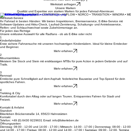
Dein Fahrradladen für Beratung, Verkauf und Werkstatt-Service in Hahnstätten.
Deine Leidenschaft auf zwei Rädern
Informiere mich über Leasing
Werkstatt anfragen
Unsere Marken
Qualität und Expertise von starken Marken für jedes Fahrrad-Abenteuer.
MERIDA • ORBEA • HAIBIKE • CENTURION • AMFLOW • NORCO • TRANSITION • WINORA • M
Werkstatt-Service
Ihr Fahrrad in besten Händen: Wir bieten Inspektionen, Bremsenservice, E-Bike-Service mit
Software-Updates und Akku-Check, Laufrad-Zentrierung, Schaltungs- und Antriebsservice,
Reifen- und Schlauchwechsel sowie Zubehörmontage an.
Für jeden das Richtige
Unsere exklusive Auswahl für alle Radfans - ob als E-Bike oder nicht
1
Kinderfahrräder
Erste sichere Fahrversuche mit unseren hochwertigen Kinderrädern. Ideal für kleine Entdecker
und Beginner.
Mehr erfahren
2
Mountainbikes
Meistern Sie Stock und Stein mit erstklassigen MTBs für pure Action in jedem Gelände und auf
Trails.
Mehr erfahren
3
Rennrad
Entdecke pure Schnelligkeit auf dem Asphalt: federleichte Bauweise und Top-Speed für dein
sportliches Fahren.
Mehr erfahren
4
Trekking & City
Komfortabel durch den Alltag oder auf langen Touren. Entspanntes Fahren für Stadt und
Freizeit.
Mehr erfahren
Kontakt & Anfahrt
Standort
Bikerleben Brückenstraße 14, 65623 Hahnstätten
Kontakt
Telefon: +49 (0) 6430 9229631 Email: info@bikerleben.de