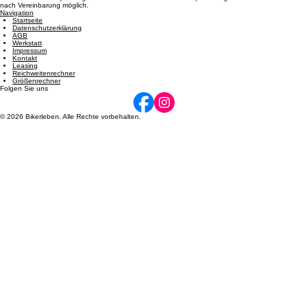
Öffnungszeiten
Dienstag: 08:00 - 12:00 und 14:00 - 17:00 | Mittwoch: 14:00 - 17:00 | Donnerstag: 08:00 - 12:00
und 14:00 - 17:00 | Freitag: 08:00 - 12:00 und 14:00 - 17:00 | Samstag: 09:00 - 12:00. Termine
nach Vereinbarung möglich.
Navigation
Startseite
Datenschutzerklärung
AGB
Werkstatt
Impressum
Kontakt
Leasing
Reichweitenrechner
Größenrechner
Folgen Sie uns
© 2026 Bikerleben. Alle Rechte vorbehalten.