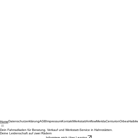
Datenschutzerklärung
AGB
Impressum
Kontakt
Werkstatt
Amflow
Merida
Centurion
Orbea
Haibik
Home