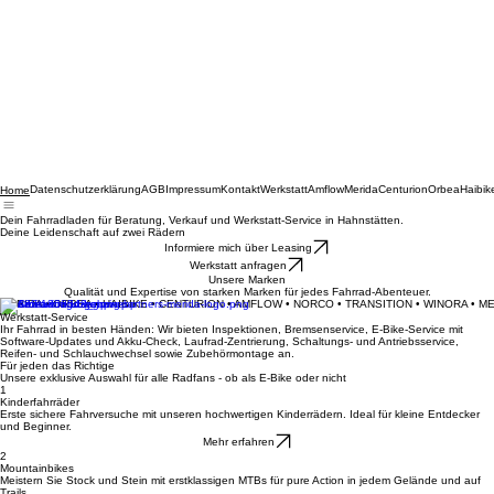
Datenschutzerklärung
AGB
Impressum
Kontakt
Werkstatt
Amflow
Merida
Centurion
Orbea
Haibik
Home
Dein Fahrradladen für Beratung, Verkauf und Werkstatt-Service in Hahnstätten.
Deine Leidenschaft auf zwei Rädern
Informiere mich über Leasing
Werkstatt anfragen
Unsere Marken
Qualität und Expertise von starken Marken für jedes Fahrrad-Abenteuer.
MERIDA • ORBEA • HAIBIKE • CENTURION • AMFLOW • NORCO • TRANSITION • WINORA • M
Werkstatt-Service
Ihr Fahrrad in besten Händen: Wir bieten Inspektionen, Bremsenservice, E-Bike-Service mit
Software-Updates und Akku-Check, Laufrad-Zentrierung, Schaltungs- und Antriebsservice,
Reifen- und Schlauchwechsel sowie Zubehörmontage an.
Für jeden das Richtige
Unsere exklusive Auswahl für alle Radfans - ob als E-Bike oder nicht
1
Kinderfahrräder
Erste sichere Fahrversuche mit unseren hochwertigen Kinderrädern. Ideal für kleine Entdecker
und Beginner.
Mehr erfahren
2