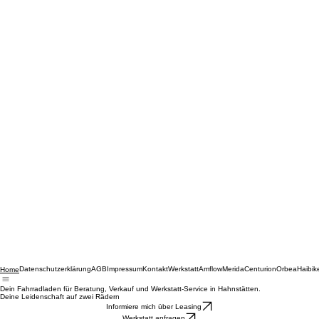
Datenschutzerklärung
AGB
Impressum
Kontakt
Werkstatt
Amflow
Merida
Centurion
Orbea
Haibik
Home
Dein Fahrradladen für Beratung, Verkauf und Werkstatt-Service in Hahnstätten.