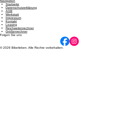
Dienstag: 08:00 - 12:00 und 14:00 - 17:00 | Mittwoch: 14:00 - 17:00 | Donnerstag: 08:00 - 12:00
und 14:00 - 17:00 | Freitag: 08:00 - 12:00 und 14:00 - 17:00 | Samstag: 09:00 - 12:00. Termine
nach Vereinbarung möglich.
Navigation
Startseite
Datenschutzerklärung
AGB
Werkstatt
Impressum
Kontakt
Leasing
Reichweitenrechner
Größenrechner
Folgen Sie uns
© 2026 Bikerleben. Alle Rechte vorbehalten.