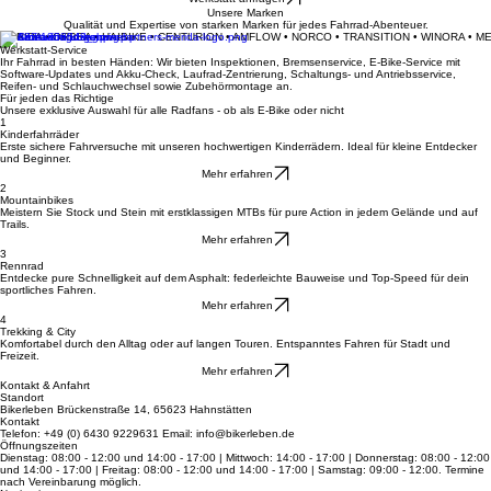
Deine Leidenschaft auf zwei Rädern
Informiere mich über Leasing
Werkstatt anfragen
Unsere Marken
Qualität und Expertise von starken Marken für jedes Fahrrad-Abenteuer.
MERIDA • ORBEA • HAIBIKE • CENTURION • AMFLOW • NORCO • TRANSITION • WINORA • M
Werkstatt-Service
Ihr Fahrrad in besten Händen: Wir bieten Inspektionen, Bremsenservice, E-Bike-Service mit
Software-Updates und Akku-Check, Laufrad-Zentrierung, Schaltungs- und Antriebsservice,
Reifen- und Schlauchwechsel sowie Zubehörmontage an.
Für jeden das Richtige
Unsere exklusive Auswahl für alle Radfans - ob als E-Bike oder nicht
1
Kinderfahrräder
Erste sichere Fahrversuche mit unseren hochwertigen Kinderrädern. Ideal für kleine Entdecker
und Beginner.
Mehr erfahren
2
Mountainbikes
Meistern Sie Stock und Stein mit erstklassigen MTBs für pure Action in jedem Gelände und auf
Trails.
Mehr erfahren
3
Rennrad
Entdecke pure Schnelligkeit auf dem Asphalt: federleichte Bauweise und Top-Speed für dein
sportliches Fahren.
Mehr erfahren
4
Trekking & City
Komfortabel durch den Alltag oder auf langen Touren. Entspanntes Fahren für Stadt und
Freizeit.
Mehr erfahren
Kontakt & Anfahrt
Standort
Bikerleben Brückenstraße 14, 65623 Hahnstätten
Kontakt
Telefon: +49 (0) 6430 9229631 Email: info@bikerleben.de
Öffnungszeiten